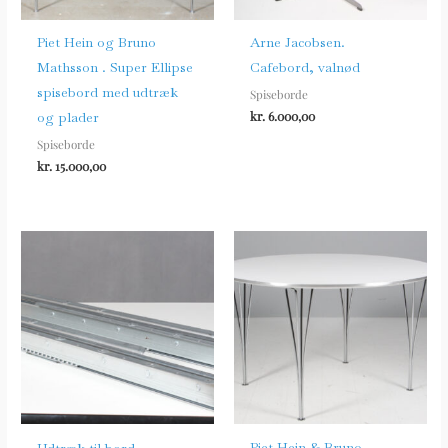
Piet Hein og Bruno
Arne Jacobsen.
Mathsson . Super Ellipse
Cafebord, valnød
spisebord med udtræk
Spiseborde
kr.
6.000,00
og plader
Spiseborde
kr.
15.000,00
Piet Hein & Bruno
Udtræk til bord