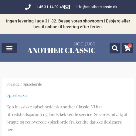
Gå
+45 31 14 92 48
info@anotherclassic.dk
til
indholdet
Ingen levering i uge 31-32. Besøg vores showroom i Esbjerg eller
bestil online til levering efter ferien.
0
Forside
/ Spiseborde
Spiseborde
Køb klassiske spiseborde på Another Classic. Vi har
tilfredshedsgaranti og landsdækkende service. Se vores udvalg af
brugte og renoverede spiseborde fra kendte danske designere
her.