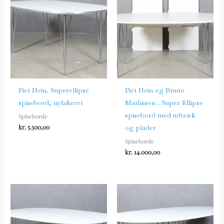
Piet Hein. Superellipse
Piet Hein og Bruno
spisebord, nylakeret
Mathsson . Super Ellipse
spisebord med udtræk
Spiseborde
kr.
5.500,00
og plader
Spiseborde
kr.
14.000,00