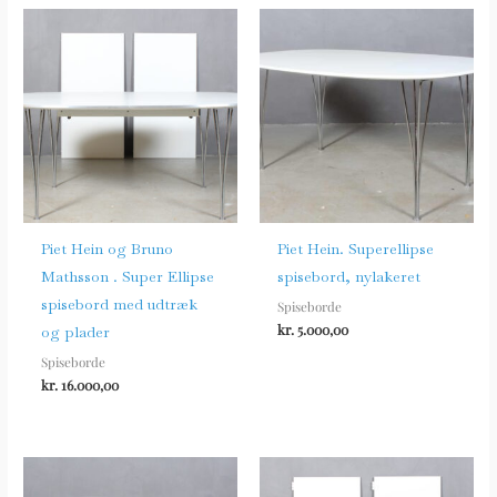
Piet Hein og Bruno
Piet Hein. Superellipse
Mathsson . Super Ellipse
spisebord, nylakeret
spisebord med udtræk
Spiseborde
kr.
5.000,00
og plader
Spiseborde
kr.
16.000,00