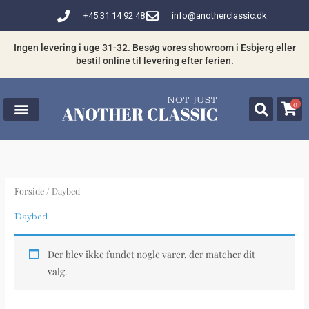
Gå
+45 31 14 92 48
info@anotherclassic.dk
til
indholdet
Ingen levering i uge 31-32. Besøg vores showroom i Esbjerg eller
bestil online til levering efter ferien.
0
Forside
/ Daybed
Daybed
Der blev ikke fundet nogle varer, der matcher dit
valg.