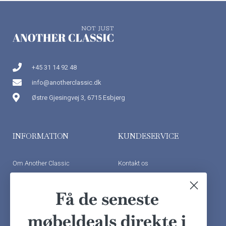
+45 31 14 92 48
info@anotherclassic.dk
Østre Gjesingvej 3, 6715 Esbjerg
INFORMATION
KUNDESERVICE
Om Another Classic
Kontakt os
Finansiering
Ofte stillede spørgsmål
Få de seneste
Handelsbetingelser
Kundeudtalelser
Besøg showroom
møbeldeals direkte i