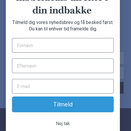
din indbakke
NYHEDSBREV
Tilmeld dig vores nyhedsbrev og få besked først.
Du kan til enhver tid framelde dig.
Tilmeld dig nu og få de seneste møbeldeals direkte i din
indbakke.
Navn
Email
TILMELD NYHEDSBREV
Tilmeld
© Another Classic. Alle rettigheder forbeholdes.
Nej tak