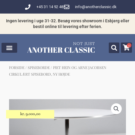
Gå
+45 31 14 92 48
info@anotherclassic.dk
til
indholdet
Ingen levering i uge 31-32. Besøg vores showroom i Esbjerg eller
bestil online til levering efter ferien.
0
FORSIDE
/
SPISEBORDE
/ PIET HEIN OG ARNE JACOBSEN
CIRKULÆRT SPISEBORD, NY HØJDE
☓
Måske kunne nogle af disse produkter
have din interesse?
kr.
9.000,00