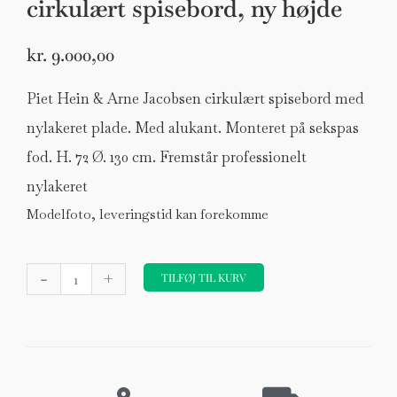
cirkulært spisebord, ny højde
kr.
9.000,00
Piet Hein & Arne Jacobsen cirkulært spisebord med
nylakeret plade. Med alukant. Monteret på sekspas
fod. H. 72 Ø. 130 cm. Fremstår professionelt
nylakeret
Modelfoto, leveringstid kan forekomme
Piet
-
+
Hein
TILFØJ TIL KURV
og
Arne
Jacobsen
cirkulært
spisebord,