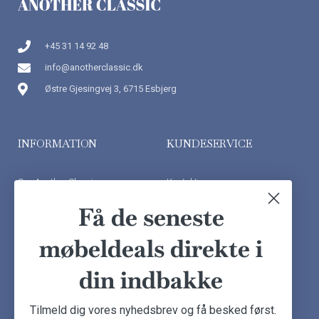
+45 31 14 92 48
info@anotherclassic.dk
Østre Gjesingvej 3, 6715 Esbjerg
INFORMATION
KUNDESERVICE
Om Another Classic
Kontakt os
Finansiering
Ofte stillede spørgsmål
Få de seneste
Handelsbetingelser
Kundeudtalelser
møbeldeals direkte i
Besøg showroom
din indbakke
NYHEDSBREV
Tilmeld dig vores nyhedsbrev og få besked først.