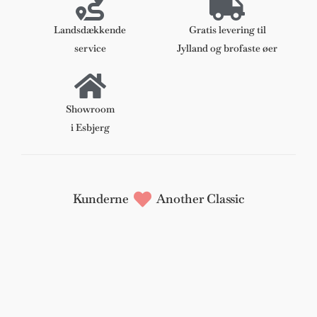
ny
højde
Landsdækkende
Gratis levering til
antal
service
Jylland og brofaste øer
Showroom
i Esbjerg
Kunderne
Another Classic