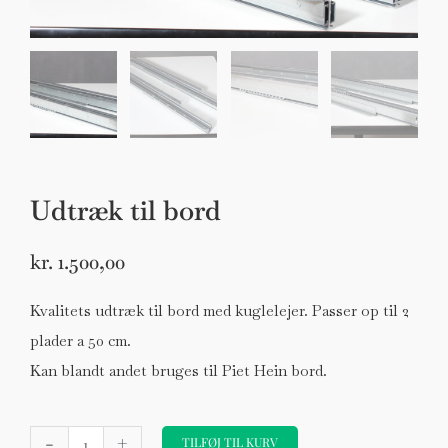
Udtræk til bord
Sko til Arne Jacobsen stole
Stole
kr.
1.500,00
DKK 100,00
Kvalitets udtræk til bord med kuglelejer. Passer op til 2
plader a 50 cm.
Kan blandt andet bruges til Piet Hein bord.
Udtræk
-
+
til
TILFØJ TIL KURV