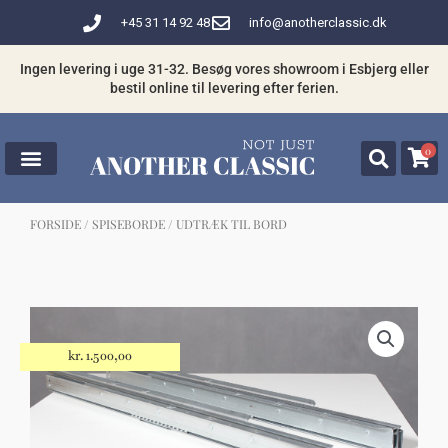
Gå
+45 31 14 92 48
info@anotherclassic.dk
til
indholdet
Ingen levering i uge 31-32. Besøg vores showroom i Esbjerg eller
bestil online til levering efter ferien.
0
FORSIDE
/
SPISEBORDE
/ UDTRÆK TIL BORD
☓
Måske kunne nogle af disse produkter
have din interesse?
kr.
1.500,00