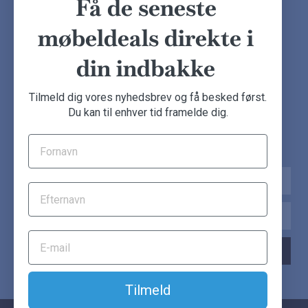
Få de seneste
Handelsbetingelser
Kundeudtalelser
møbeldeals direkte i
Besøg showroom
din indbakke
NYHEDSBREV
Tilmeld dig vores nyhedsbrev og få besked først.
Du kan til enhver tid framelde dig.
Tilmeld dig nu og få de seneste møbeldeals direkte i din
indbakke.
Navn
Email
TILMELD NYHEDSBREV
Tilmeld