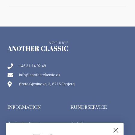
+45 31 14 92 48
info@anotherclassic.dk
Østre Gjesingvej 3, 6715 Esbjerg
INFORMATION
KUNDESERVICE
Om Another Classic
Kontakt os
Finansiering
Ofte stillede spørgsmål