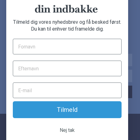
din indbakke
NYHEDSBREV
Tilmeld dig vores nyhedsbrev og få besked først.
Du kan til enhver tid framelde dig.
Tilmeld dig nu og få de seneste møbeldeals direkte i din
indbakke.
Navn
Email
TILMELD NYHEDSBREV
Tilmeld
© Another Classic. Alle rettigheder forbeholdes.
Nej tak