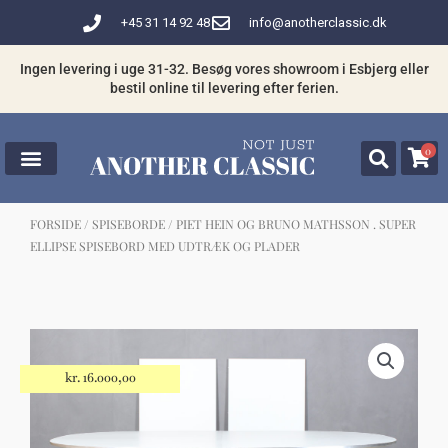
Gå
+45 31 14 92 48
info@anotherclassic.dk
til
indholdet
Ingen levering i uge 31-32. Besøg vores showroom i Esbjerg eller
bestil online til levering efter ferien.
0
FORSIDE
/
SPISEBORDE
/ PIET HEIN OG BRUNO MATHSSON . SUPER
ELLIPSE SPISEBORD MED UDTRÆK OG PLADER
☓
Måske kunne nogle af disse produkter
have din interesse?
kr.
16.000,00