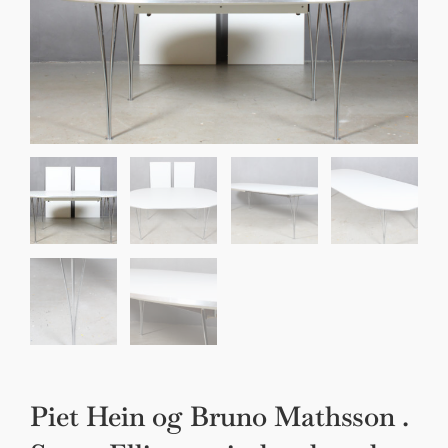
Sko til Arne Jacobsen stole
Stole
DKK 100,00
Piet Hein og Bruno Mathsson .