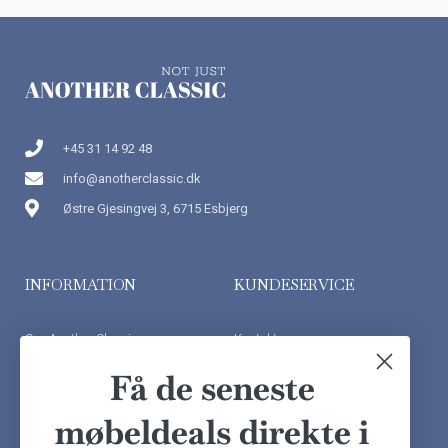
+45 31 14 92 48
info@anotherclassic.dk
Østre Gjesingvej 3, 6715 Esbjerg
INFORMATION
KUNDESERVICE
Om Another Classic
Kontakt os
Finansiering
Ofte stillede spørgsmål
Få de seneste
Handelsbetingelser
Kundeudtalelser
møbeldeals direkte i
Besøg showroom