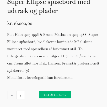
Super Ellipse spisebord med
udtræk og plader
kr.
16.000,00
Piet Hein 1905-1996 & Bruno Mathsson 1907-1988. Super
Ellipse spisebord, hvidlakeret bordplade M/ alukant
monteret med spændben af forkromet stål. To
tillægsplader á 60 cm medfølger. H. 70 L. 180/300, B. 120
cm. Fremstillet hos Fritz Hansen. Fremstår professionelt
nylakeret. (3)
Modelfoto, leveringstid kan forekomme.
Piet
-
+
Hein
TILFØJ TIL KURV
og
Bruno