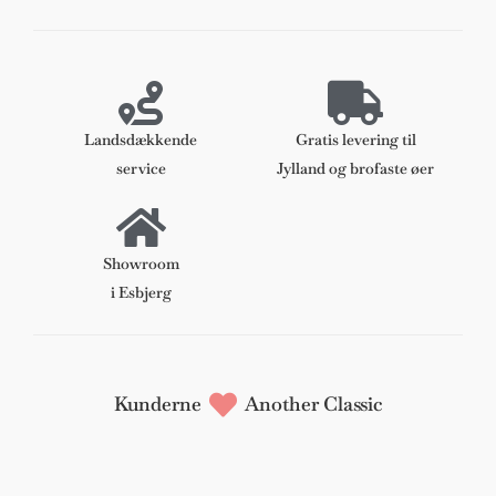
Mathsson
.
Super
Ellipse
spisebord
Landsdækkende
Gratis levering til
med
service
Jylland og brofaste øer
udtræk
og
plader
Showroom
antal
i Esbjerg
Kunderne
Another Classic