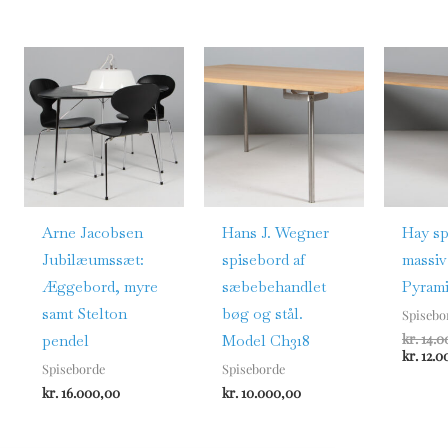
Arne Jacobsen
Hans J. Wegner
Hay sp
Jubilæumssæt:
spisebord af
massiv
Æggebord, myre
sæbebehandlet
Pyrami
samt Stelton
bøg og stål.
Spisebo
kr.
14.0
pendel
Model Ch318
kr.
12.0
Spiseborde
Spiseborde
kr.
16.000,00
kr.
10.000,00