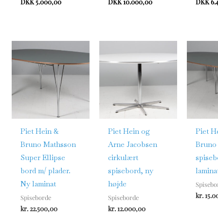
DKK 5.000,00
DKK 10.000,00
DKK 6.
Piet Hein &
Piet Hein og
Piet H
Bruno Mathsson
Arne Jacobsen
Bruno
Super Ellipse
cirkulært
spiseb
bord m/ plader.
spisebord, ny
lamina
Ny laminat
højde
Spisebo
kr.
15.0
Spiseborde
Spiseborde
kr.
22.500,00
kr.
12.000,00