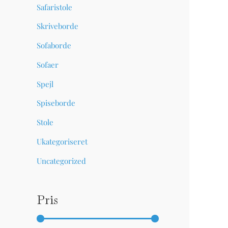
Spiseborde
00,00
DKK 6.500,00
Safaristole
DKK 9.000,00
Skriveborde
Sofaborde
Sofaer
Spejl
Spiseborde
Stole
Ukategoriseret
Uncategorized
Pris