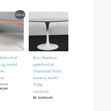
Den
Den
Tilbud!
aktuelle
oprindelige
pris
pris
er:
var:
kr. 12.000,00.
kr. 14.000,00.
isebord af
Eero Saarinen
 eg, model
spisebord af
de.
Guatemala Verde
marmor, model
rde
00,00
Tulip
00,00
Spiseborde
kr.
25.000,00