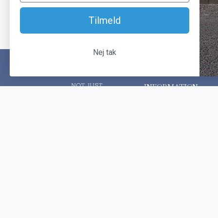
Tilmeld
Nej tak
INFORMATION
Om Another Classic
+45 31 14 92 48
Finansiering
info@anotherclassic.dk
Handelsbetingelser
Østre Gjesingvej 3, 6715 Esbjerg