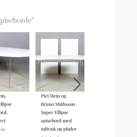
piseborde
"
ein.
Piet Hein og
Piet Hein og
llipse
Bruno Mathsson .
Bruno Mathsson .
ord,
Super Ellipse
Super Ellipse
ret
spisebord med
spisebord med
udtræk og plader
udtræk og plader
rde