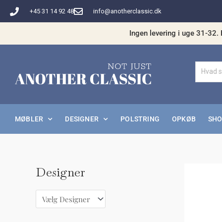
Gå
+45 31 14 92 48
info@anotherclassic.dk
til
indholdet
Ingen levering i uge 31-32. 
MØBLER
DESIGNER
POLSTRING
OPKØB
SH
Designer
M
H
i
ø
n
j
d
e