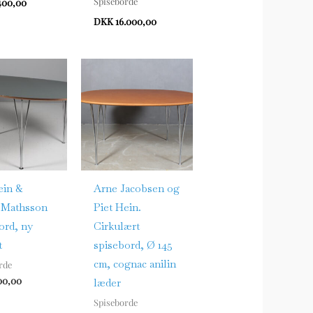
Spiseborde
Spiseborde
400,00
DKK 16.000,00
DKK 14.000,00
ein &
Arne Jacobsen og
 Mathsson
Piet Hein.
ord, ny
Cirkulært
t
spisebord, Ø 145
cm, cognac anilin
rde
00,00
læder
Spiseborde