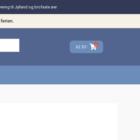
vering til Jylland og brofaste øer
ferien.
0
KURV