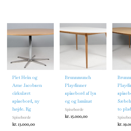
Piet Hein og
Brunnmunch
Brunn
Arne Jacobsen
Playdinner
Playdi
cirkulært
spisebord af lys
spiseb
spisebord, ny
eg og laminat
Sæbeha
højde. Eg
to pla
Spiseborde
kr.
15.000,00
Spiseborde
Spisebo
kr.
13.000,00
kr.
19.0