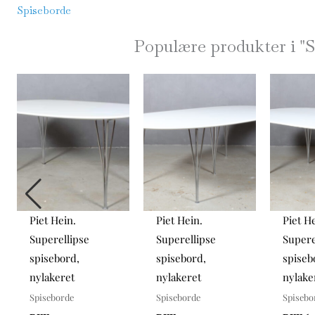
Spiseborde
Populære produkter i "
S
Piet Hein.
Piet Hein.
Piet H
Superellipse
Superellipse
Supere
spisebord,
spisebord,
spiseb
nylakeret
nylakeret
nylake
Spiseborde
Spiseborde
Spisebo