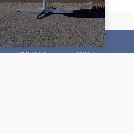
KUNDESERVICE
MØBLER
Kontakt os
Møbelklassikere
Ofte stillede spørgsmål
Designere
Kundeudtalelser
Møbelpolstring
Besøg showroom
Opkøb af møbler