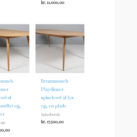
kr.
11.000,00
munch
Brunnmunch
nner
Playdinner
ord af
spisebord af lys
ndlet eg,
eg, en plade
der
Spiseborde
kr.
17.500,00
rde
00,00