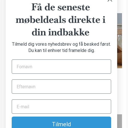
Få de seneste
møbeldeals direkte i
din indbakke
Tilmeld dig vores nyhedsbrev og få besked først.
Du kan til enhver tid framelde dig.
Flavio Poli for Murano
Karen Boel par stentøjs
vase i spirende stil af glas
skåle
Kunsthåndværk
Kunsthåndværk
kr.
2.000,00
kr.
2.000,00
Tilmeld