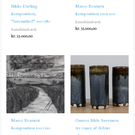
Rikke Darling
Marco Evaristti
komposition,
komposition 120x 100
“Intensified” 110×180
Kunsthåndværk
kr.
35.000,00
Kunsthåndværk
kr.
23.000,00
Marco Evaristti
Gunver Bilde Sørensen
komposition 100×120
tre vaser af delvist