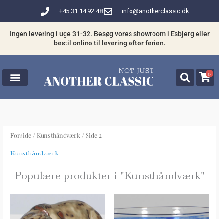
Gå
+45 31 14 92 48
info@anotherclassic.dk
til
indholdet
Ingen levering i uge 31-32. Besøg vores showroom i Esbjerg eller
bestil online til levering efter ferien.
0
Forside
/
Kunsthåndværk
/ Side 2
Kunsthåndværk
Populære produkter i "
Kunsthåndværk
"