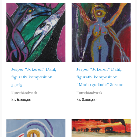
Jesper “Jokeren” Dahl,
Jesper “Jokeren” Dahl,
figurativ komposition.
figurativ komposition.
54×65
“Modergudinde” 80×100
Kunsthåndværk
Kunsthåndværk
kr.
6.000,00
kr.
8.000,00