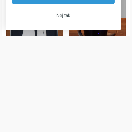
Nej tak
Holmegaard isspand af
Søholm relief
glas og flet
Kunsthåndværk
kr.
1.500,00
Kunsthåndværk
kr.
1.200,00