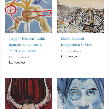
Jesper “Jokeren” Dahl,
Marco Evaristti
figurativ komposition.
komposition 80X100
“Surf’s up” 80×60
Kunsthåndværk
kr.
30.000,00
Kunsthåndværk
kr.
7.000,00