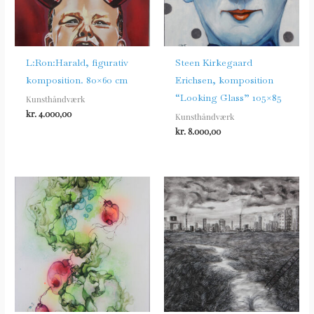
L:Ron:Harald, figurativ
Steen Kirkegaard
komposition. 80×60 cm
Erichsen, komposition
“Looking Glass” 105×85
Kunsthåndværk
kr.
4.000,00
Kunsthåndværk
kr.
8.000,00