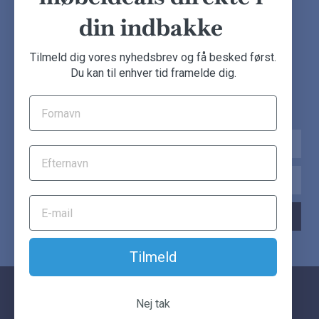
din indbakke
NYHEDSBREV
Tilmeld dig vores nyhedsbrev og få besked først.
Du kan til enhver tid framelde dig.
Tilmeld dig nu og få de seneste møbeldeals direkte i din
indbakke.
Navn
Email
TILMELD NYHEDSBREV
Tilmeld
© Another Classic. Alle rettigheder forbeholdes.
Nej tak