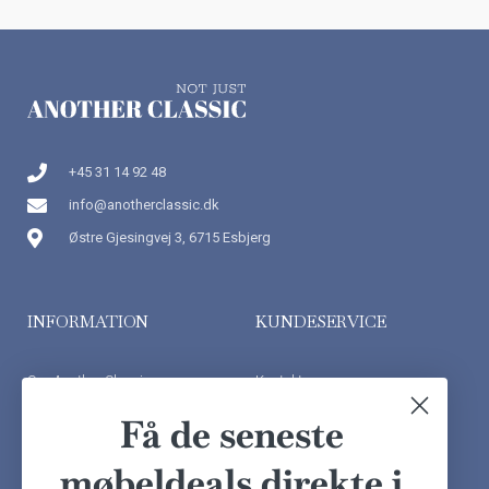
+45 31 14 92 48
info@anotherclassic.dk
Østre Gjesingvej 3, 6715 Esbjerg
INFORMATION
KUNDESERVICE
Om Another Classic
Kontakt os
Finansiering
Ofte stillede spørgsmål
Få de seneste
Handelsbetingelser
Kundeudtalelser
møbeldeals direkte i
Besøg showroom