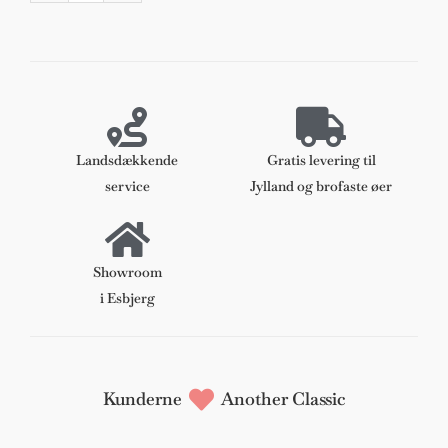
Olsen,
figurativ
komposition.
52
x
42
antal
Landsdækkende
Gratis levering til
service
Jylland og brofaste øer
Showroom
i Esbjerg
Kunderne
Another Classic