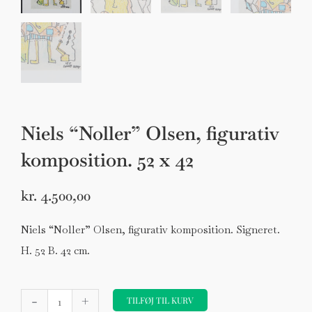
Niels “Noller” Olsen, figurativ
komposition. 52 x 42
kr.
4.500,00
Niels “Noller” Olsen, figurativ komposition. Signeret.
H. 52 B. 42 cm.
Niels
-
+
"Noller"
TILFØJ TIL KURV