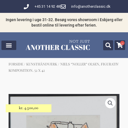
Gå
+45 31 14 92 48
info@anotherclassic.dk
til
indholdet
Ingen levering i uge 31-32. Besøg vores showroom i Esbjerg eller
bestil online til levering efter ferien.
0
FORSIDE
/
KUNSTHÅNDVÆRK
/ NIELS “NOLLER” OLSEN, FIGURATIV
KOMPOSITION. 52 X 42
☓
Måske kunne nogle af disse produkter
have din interesse?
kr.
4.500,00