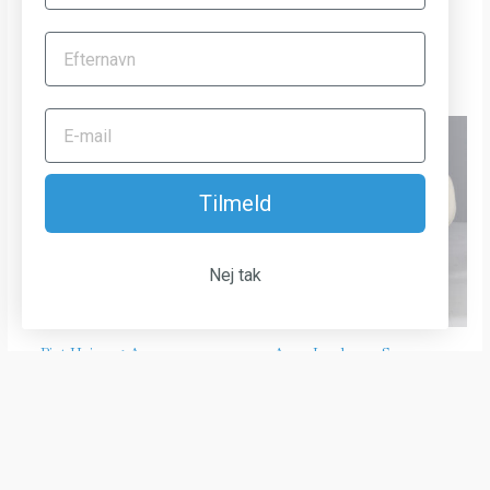
kr.
120,00
Spiseborde
kr.
9.000,00
Tilmeld
Nej tak
Piet Hein og Arne
Arne Jacobsen. Svanen.
Jacobsen cirkulært
Lænestol, model 3320
spisebord, ny højde
Lænestole
kr.
22.000,00
Spiseborde
kr.
12.000,00