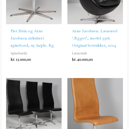
Piet Hein og Arne
Arne Jacobsen. Lænestol
Jacobsen cirkulært
‘Ægget’, model 3316.
spisebord, ny højde. Eg
Original betrukket, 2024
Spiseborde
Lænestole
kr.
13.000,00
kr.
40.000,00