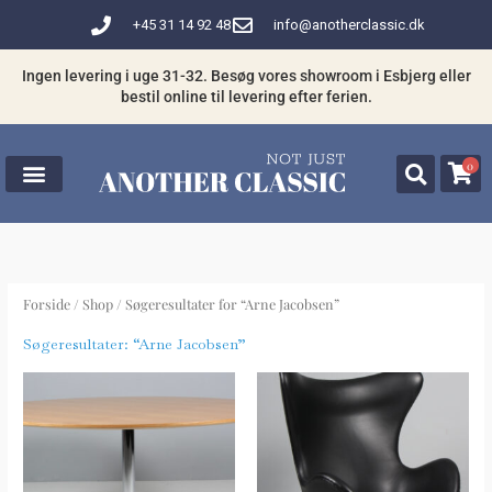
Gå
+45 31 14 92 48
info@anotherclassic.dk
til
indholdet
Ingen levering i uge 31-32. Besøg vores showroom i Esbjerg eller
bestil online til levering efter ferien.
0
Forside
/
Shop
/ Søgeresultater for “Arne Jacobsen”
Søgeresultater: “Arne Jacobsen”