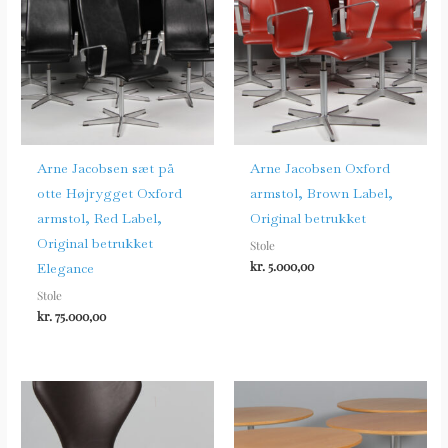
Arne Jacobsen sæt på
Arne Jacobsen Oxford
otte Højrygget Oxford
armstol, Brown Label,
armstol, Red Label,
Original betrukket
Original betrukket
Stole
kr.
5.000,00
Elegance
Stole
kr.
75.000,00