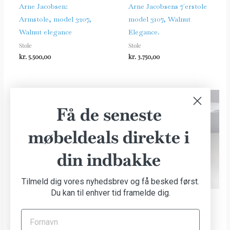
Arne Jacobsen:
Arne Jacobsens 7´erstole
Armstole, model 3207,
model 3107, Walnut
Walnut elegance
Elegance.
Stole
Stole
kr.
5.500,00
kr.
3.750,00
Få de seneste
møbeldeals direkte i
din indbakke
Tilmeld dig vores nyhedsbrev og få besked først.
Du kan til enhver tid framelde dig.
Forhøjer til Arne
Piet Hein og Arne
Jacobsen stole
Jacobsen cirkulært
spisebord, ny højde
Stole