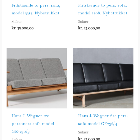
Fritstående to pers. sofa,
Fritstående to pers. sofa,
model 2212. Nybetrukket
model 2208. Nybetrukket
Sofaer
Sofaer
kr.
35.000,00
kr.
25.000,00
Hans J. Wegner tre
Hans J. Wegner fire pers.
personers sofa model
sofa model GE236/4
GE-290/3
Sofaer
kr.
27.000,00
Sofaer