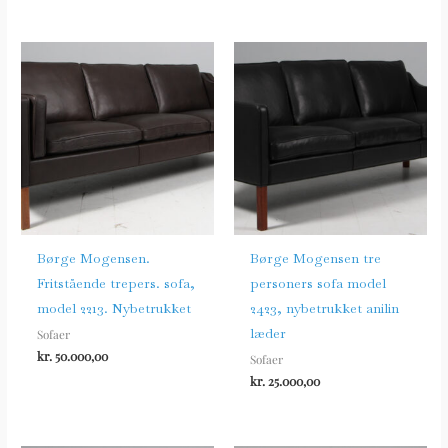
Børge Mogensen.
Børge Mogensen tre
Fritstående trepers. sofa,
personers sofa model
model 2213. Nybetrukket
2423, nybetrukket anilin
læder
Sofaer
kr.
50.000,00
Sofaer
kr.
25.000,00