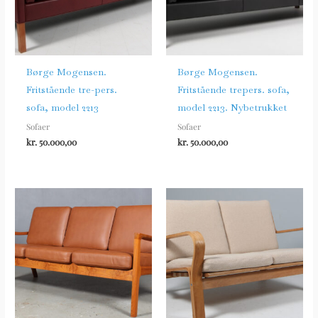
Børge Mogensen.
Børge Mogensen.
Fritstående tre-pers.
Fritstående trepers. sofa,
sofa, model 2213
model 2213. Nybetrukket
Sofaer
Sofaer
kr.
50.000,00
kr.
50.000,00