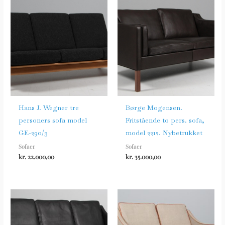
Hans J. Wegner tre
Børge Mogensen.
personers sofa model
Fritstående to pers. sofa,
GE-290/3
model 2212. Nybetrukket
Sofaer
Sofaer
kr.
22.000,00
kr.
35.000,00