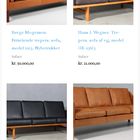
Børge Mogensen.
Hans J. Wegner. Tre-
Fritstående trepers. sofa,
pers. sofa af eg, model
model 2213. Nybetrukket
GE-236/3
Sofaer
Sofaer
kr.
50.000,00
kr.
21.000,00