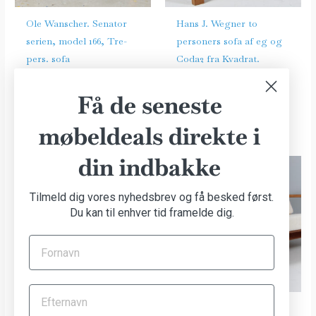
Ole Wanscher. Senator
Hans J. Wegner to
serien, model 166, Tre-
personers sofa af eg og
pers. sofa
Coda2 fra Kvadrat.
Model Ge671/2
Sofaer
kr.
18.000,00
Sofaer
Få de seneste
kr.
20.000,00
møbeldeals direkte i
din indbakke
Tilmeld dig vores nyhedsbrev og få besked først.
Du kan til enhver tid framelde dig.
Hans J. Wegner tre
Hans J. Wegner tre