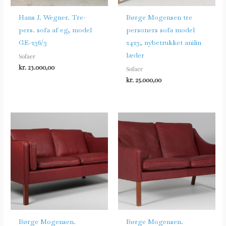
Hans J. Wegner. Tre-
Børge Mogensen tre
pers. sofa af eg, model
personers sofa model
GE-236/3
2423, nybetrukket anilin
læder
Sofaer
kr.
23.000,00
Sofaer
kr.
25.000,00
Børge Mogensen.
Børge Mogensen.