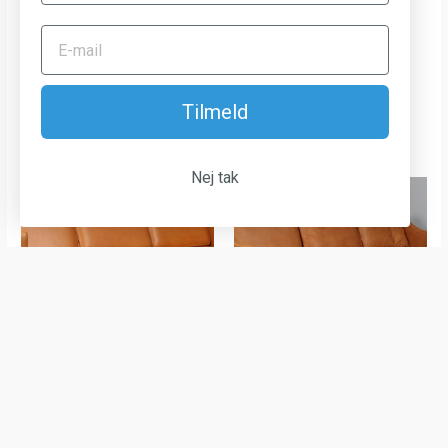
personers sofa af eg og
personers sofa model
anilin læder. Model
GE-290/3
GE285/3
Sofaer
kr.
16.000,00
Sofaer
Tilmeld
kr.
18.000,00
Nej tak
Børge Mogensen tre
Børge Mogensen.
personers sofa model
Fritstående tre pers.
2423, anilin læder
sofa, model 2209.