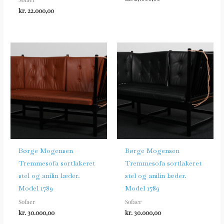
kr.
22.000,00
Børge Mogensen
Børge Mogensen
Tremmesofa sortlakeret
Tremmesofa sortlakeret
stel og anilin læder.
stel og anilin læder.
Model 1789
Model 1789
Sofaer
Sofaer
kr.
30.000,00
kr.
30.000,00