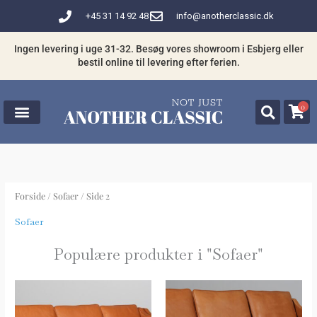
Gå
+45 31 14 92 48
info@anotherclassic.dk
til
indholdet
Ingen levering i uge 31-32. Besøg vores showroom i Esbjerg eller
bestil online til levering efter ferien.
0
Forside
/
Sofaer
/ Side 2
Sofaer
Populære produkter i "
Sofaer
"