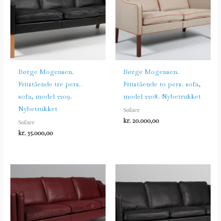
Børge Mogensen.
Børge Mogensen.
Fritstående tre pers.
Fritstående to pers. sofa,
sofa, model 2209.
model 2208. Nybetrukket
Nybetrukket
Sofaer
kr.
20.000,00
Sofaer
kr.
35.000,00