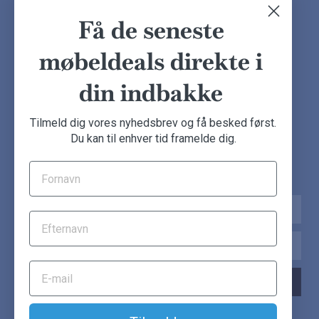
Finansiering
Ofte stillede spørgsmål
Få de seneste
Handelsbetingelser
Kundeudtalelser
Besøg showroom
møbeldeals direkte i
din indbakke
NYHEDSBREV
Tilmeld dig vores nyhedsbrev og få besked først.
Du kan til enhver tid framelde dig.
Tilmeld dig nu og få de seneste møbeldeals direkte i din
indbakke.
Navn
Email
TILMELD NYHEDSBREV