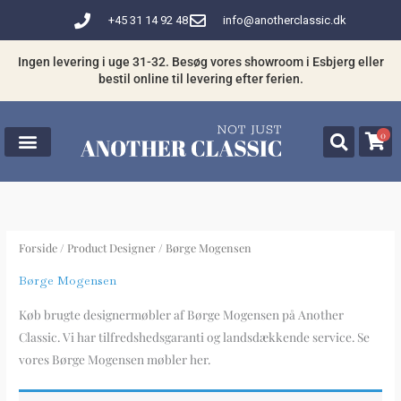
Gå
+45 31 14 92 48
info@anotherclassic.dk
til
indholdet
Ingen levering i uge 31-32. Besøg vores showroom i Esbjerg eller
bestil online til levering efter ferien.
0
Forside
/ Product Designer / Børge Mogensen
Børge Mogensen
Køb brugte designermøbler af Børge Mogensen på Another
Classic. Vi har tilfredshedsgaranti og landsdækkende service. Se
vores Børge Mogensen møbler her.