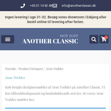
Gå
+45 31 14 92 48
info@anotherclassic.dk
til
indholdet
Ingen levering i uge 31-32. Besøg vores showroom i Esbjerg eller
bestil online til levering efter ferien.
0
Forside
/ Product Designer / Arne Vodder
Arne Vodder
Køb brugte designermøbler af Arne Vodder på Another Classic. Vi
har tilfredshedsgaranti og landsdækkende service. Se vores Arne
Vodder møbler her.