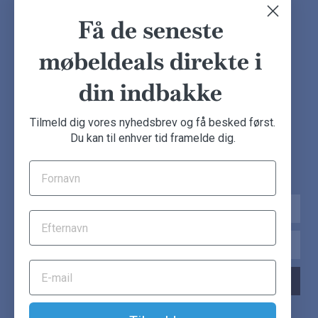
Finansiering
Ofte stillede spørgsmål
Få de seneste
Handelsbetingelser
Kundeudtalelser
Besøg showroom
møbeldeals direkte i
din indbakke
NYHEDSBREV
Tilmeld dig vores nyhedsbrev og få besked først.
Du kan til enhver tid framelde dig.
Tilmeld dig nu og få de seneste møbeldeals direkte i din
indbakke.
Navn
Email
TILMELD NYHEDSBREV