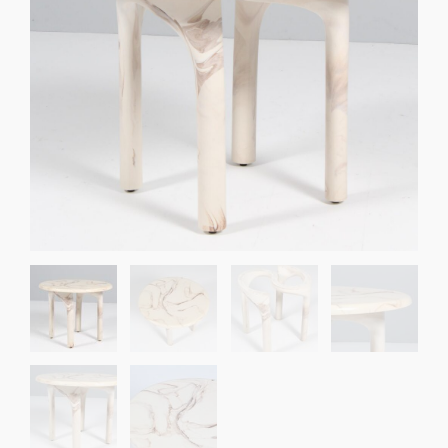
Sko til Arne Jacobsen stole
Stole
DKK 100,00