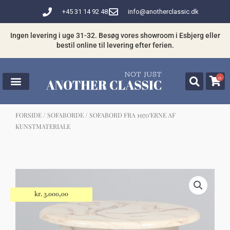
Gå
+45 31 14 92 48
info@anotherclassic.dk
til
indholdet
Ingen levering i uge 31-32. Besøg vores showroom i Esbjerg eller
bestil online til levering efter ferien.
0
FORSIDE
/
SOFABORDE
/ SOFABORD FRA 1970’ERNE AF
KUNSTMATERIALE
☓
Måske kunne nogle af disse produkter
have din interesse?
kr.
3.000,00