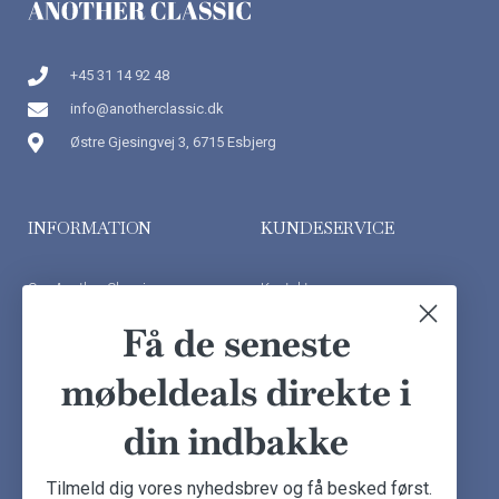
+45 31 14 92 48
info@anotherclassic.dk
Østre Gjesingvej 3, 6715 Esbjerg
INFORMATION
KUNDESERVICE
Om Another Classic
Kontakt os
Finansiering
Ofte stillede spørgsmål
Få de seneste
Handelsbetingelser
Kundeudtalelser
møbeldeals direkte i
Besøg showroom
din indbakke
NYHEDSBREV
Tilmeld dig vores nyhedsbrev og få besked først.