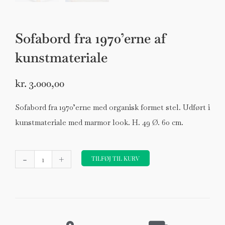
Sofabord fra 1970’erne af
kunstmateriale
kr.
3.000,00
Sofabord fra 1970’erne med organisk formet stel. Udført i
kunstmateriale med marmor look. H. 49 Ø. 60 cm.
Sofabord
-
+
fra
TILFØJ TIL KURV
1970'erne
af
kunstmateriale
antal