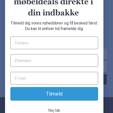
møbeldeals direkte i
din indbakke
NYHEDSBREV
Tilmeld dig vores nyhedsbrev og få besked først.
Du kan til enhver tid framelde dig.
Tilmeld dig nu og få de seneste møbeldeals direkte i din
indbakke.
Navn
Email
TILMELD NYHEDSBREV
Tilmeld
© Another Classic. Alle rettigheder forbeholdes.
Nej tak