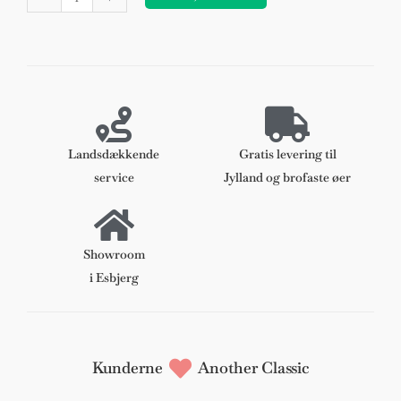
Spisestole
af
palisander.
antal
Landsdækkende
Gratis levering til
service
Jylland og brofaste øer
Showroom
i Esbjerg
Kunderne
Another Classic