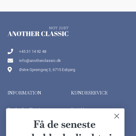
+45 31 14 92 48
info@anotherclassic.dk
Østre Gjesingvej 3, 6715 Esbjerg
INFORMATION
KUNDESERVICE
Om Another Classic
Kontakt os
Finansiering
Ofte stillede spørgsmål
Få de seneste
Handelsbetingelser
Kundeudtalelser
Besøg showroom