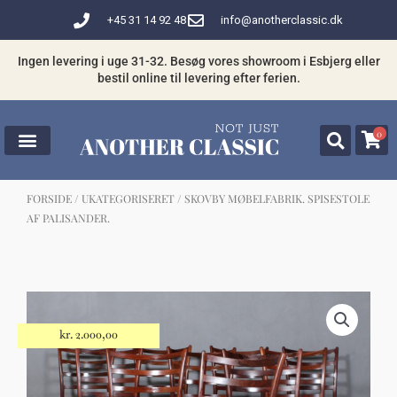
Gå
+45 31 14 92 48
info@anotherclassic.dk
til
indholdet
Ingen levering i uge 31-32. Besøg vores showroom i Esbjerg eller
bestil online til levering efter ferien.
0
FORSIDE
/
UKATEGORISERET
/ SKOVBY MØBELFABRIK. SPISESTOLE
AF PALISANDER.
☓
Måske kunne nogle af disse produkter
have din interesse?
kr.
2.000,00