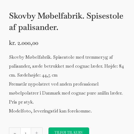
Skovby Møbelfabrik. Spisestole
af palisander.
kr.
2.000,00
Skovby Møbelfabrik. Spisestole med tremmeryg af
palisander, sæde betrukket med cognac læder. Højde: 84
cm. Sædehøjde: 44,5 cm
Fremstår nypolstret ved anden professionel
møbelpolstrer i Danmark med cognac pure anilin læder.
Pris pr styk.
Modelfoto, leveringstid kan forekomme.
Skovby
-
+
Møbelfabrik.
TILFØJ TIL KURV