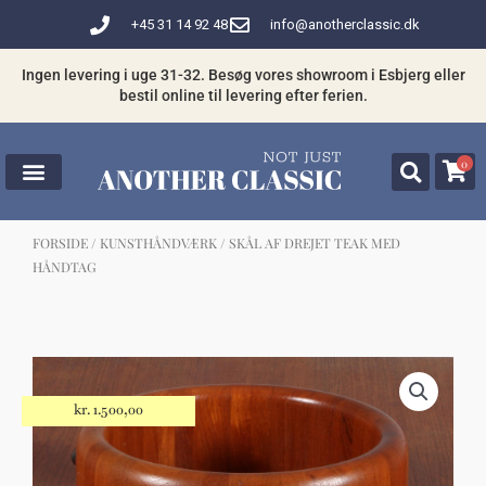
Gå
+45 31 14 92 48
info@anotherclassic.dk
til
indholdet
Ingen levering i uge 31-32. Besøg vores showroom i Esbjerg eller
bestil online til levering efter ferien.
0
FORSIDE
/
KUNSTHÅNDVÆRK
/ SKÅL AF DREJET TEAK MED
HÅNDTAG
☓
Måske kunne nogle af disse produkter
have din interesse?
kr.
1.500,00