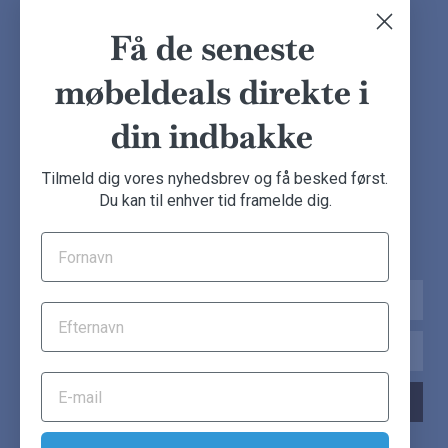
Finansiering
Ofte stillede spørgsmål
Få de seneste
Handelsbetingelser
Kundeudtalelser
møbeldeals direkte i
Besøg showroom
din indbakke
NYHEDSBREV
Tilmeld dig vores nyhedsbrev og få besked først.
Du kan til enhver tid framelde dig.
Tilmeld dig nu og få de seneste møbeldeals direkte i din
indbakke.
Navn
Email
TILMELD NYHEDSBREV