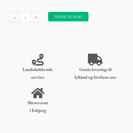
Skål
-
+
af
TILFØJ TIL KURV
drejet
teak
med
håndtag
antal
Landsdækkende
Gratis levering til
service
Jylland og brofaste øer
Showroom
i Esbjerg