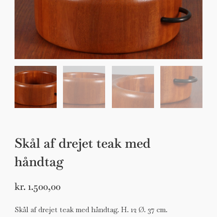
Sko til Arne Jacobsen stole
Stole
DKK 100,00
Skål af drejet teak med
håndtag
kr.
1.500,00
Skål af drejet teak med håndtag. H. 12 Ø. 37 cm.