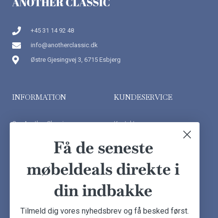
+45 31 14 92 48
info@anotherclassic.dk
Østre Gjesingvej 3, 6715 Esbjerg
INFORMATION
KUNDESERVICE
Om Another Classic
Kontakt os
Finansiering
Ofte stillede spørgsmål
Få de seneste
Handelsbetingelser
Kundeudtalelser
møbeldeals direkte i
Besøg showroom
din indbakke
NYHEDSBREV
Tilmeld dig vores nyhedsbrev og få besked først.