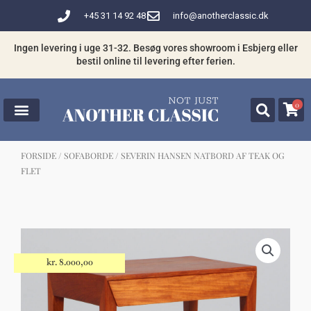
Gå
+45 31 14 92 48
info@anotherclassic.dk
til
indholdet
Ingen levering i uge 31-32. Besøg vores showroom i Esbjerg eller
bestil online til levering efter ferien.
0
FORSIDE
/
SOFABORDE
/ SEVERIN HANSEN NATBORD AF TEAK OG
FLET
☓
Måske kunne nogle af disse produkter
have din interesse?
kr.
8.000,00