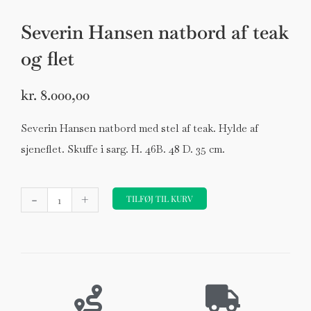
Severin Hansen natbord af teak
og flet
kr.
8.000,00
Severin Hansen natbord med stel af teak. Hylde af
sjeneflet. Skuffe i sarg. H. 46B. 48 D. 35 cm.
Severin
-
+
Hansen
TILFØJ TIL KURV
natbord
af
teak
og
flet
antal