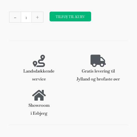
Sædehynde
-
+
til
TILFØJ TIL KURV
Hans
J.
Wegner
PP68
af
Elegance
anilin
Landsdækkende
Gratis levering til
læder
service
Jylland og brofaste øer
antal
Showroom
i Esbjerg