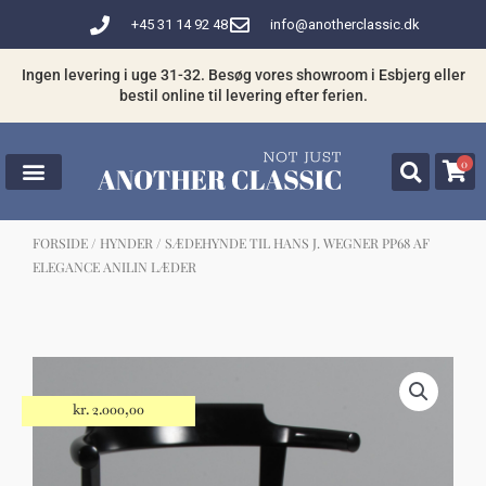
Gå
+45 31 14 92 48
info@anotherclassic.dk
til
indholdet
Ingen levering i uge 31-32. Besøg vores showroom i Esbjerg eller
bestil online til levering efter ferien.
0
FORSIDE
/
HYNDER
/ SÆDEHYNDE TIL HANS J. WEGNER PP68 AF
ELEGANCE ANILIN LÆDER
☓
Måske kunne nogle af disse produkter
have din interesse?
kr.
2.000,00