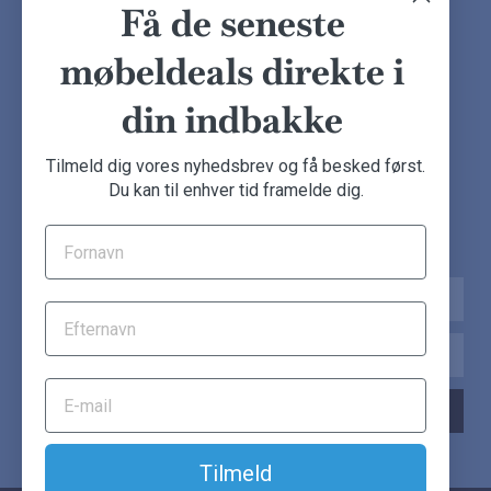
Finansiering
Ofte stillede spørgsmål
Få de seneste
Handelsbetingelser
Kundeudtalelser
møbeldeals direkte i
Besøg showroom
din indbakke
NYHEDSBREV
Tilmeld dig vores nyhedsbrev og få besked først.
Du kan til enhver tid framelde dig.
Tilmeld dig nu og få de seneste møbeldeals direkte i din
indbakke.
Navn
Email
TILMELD NYHEDSBREV
Tilmeld