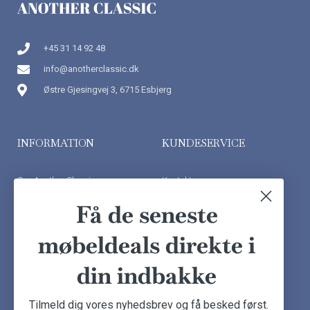
+45 31 14 92 48
info@anotherclassic.dk
Østre Gjesingvej 3, 6715 Esbjerg
INFORMATION
KUNDESERVICE
Om Another Classic
Kontakt os
Finansiering
Ofte stillede spørgsmål
Få de seneste
Handelsbetingelser
Kundeudtalelser
møbeldeals direkte i
Besøg showroom
din indbakke
NYHEDSBREV
Tilmeld dig vores nyhedsbrev og få besked først.