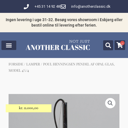
Gå
+45 31 14 92 48
info@anotherclassic.dk
til
indholdet
Ingen levering i uge 31-32. Besøg vores showroom i Esbjerg eller
bestil online til levering efter ferien.
0
FORSIDE
/
LAMPER
/ POUL HENNINGSEN PENDEL AF OPAL GLAS,
MODEL 4½/4
☓
Måske kunne nogle af disse produkter
have din interesse?
kr.
11.000,00