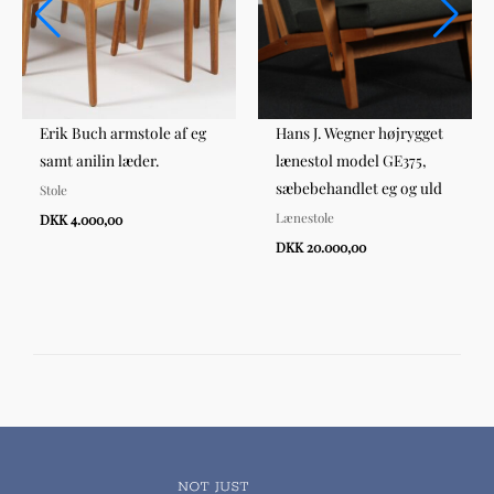
Erik Buch armstole af eg
Hans J. Wegner højrygget
samt anilin læder.
lænestol model GE375,
sæbebehandlet eg og uld
Stole
Lænestole
DKK 4.000,00
DKK 20.000,00