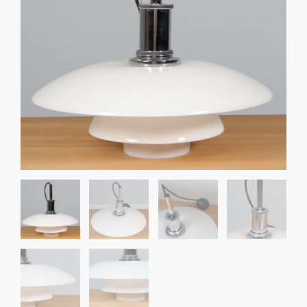
Sko til Arne Jacobsen stole
Stole
DKK 100,00