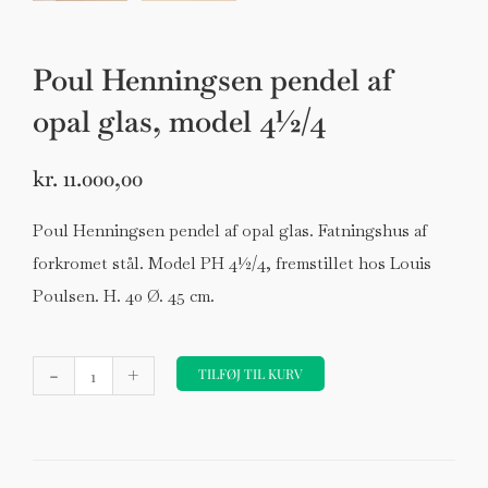
Poul Henningsen pendel af
opal glas, model 4½/4
kr.
11.000,00
Poul Henningsen pendel af opal glas. Fatningshus af
forkromet stål. Model PH 4½/4, fremstillet hos Louis
Poulsen. H. 40 Ø. 45 cm.
Poul
-
+
Henningsen
TILFØJ TIL KURV
pendel
af
opal
glas,