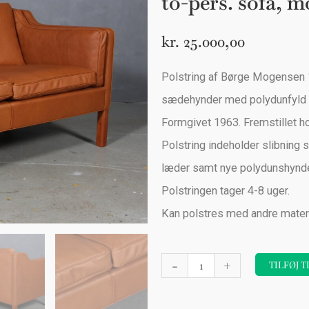
to-pers. sofa, m
kr.
25.000,00
Polstring af Børge Mogensen 
sædehynder med polydunfyld b
Formgivet 1963. Fremstillet ho
Polstring indeholder slibning s
læder samt nye polydunshynde
Polstringen tager 4-8 uger.
Kan polstres med andre materi
Polstring
-
+
TILFØJ T
af
Børge
Mogensen.Fritstående