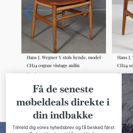
,
Hans J. Wegner Y stols hynde, model
Hans J.
CH24 cognac vintage anilin
CH24 so
Hynder
Hynder
DKK 400,00
DKK 400
Få de seneste
møbeldeals direkte i
din indbakke
Tilmeld dig vores nyhedsbrev og få besked først.