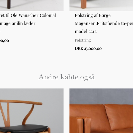
t til Ole Wanscher Colonial
Polstring af Børge
intage anilin læder
Mogensen.Fritstående to-per
model 2212
g
Polstring
00,00
DKK 25.000,00
Andre købte også