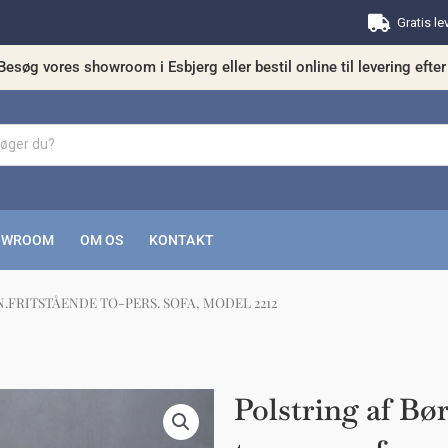
Gratis le
Besøg vores showroom i Esbjerg eller bestil online til levering efter 
OWROOM
OM OS
KONTAKT
.FRITSTÅENDE TO-PERS. SOFA, MODEL 2212
kunne nogle af disse produkter have din in
Polstring af Bø