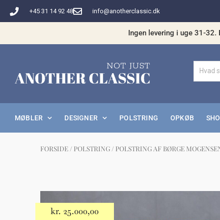
Gå
+45 31 14 92 48
info@anotherclassic.dk
til
indholdet
Ingen levering i uge 31-32. 
MØBLER
DESIGNER
POLSTRING
OPKØB
SH
FORSIDE
/
POLSTRING
/ POLSTRING AF BØRGE MOGENSEN
Måske 
kr.
25.000,00