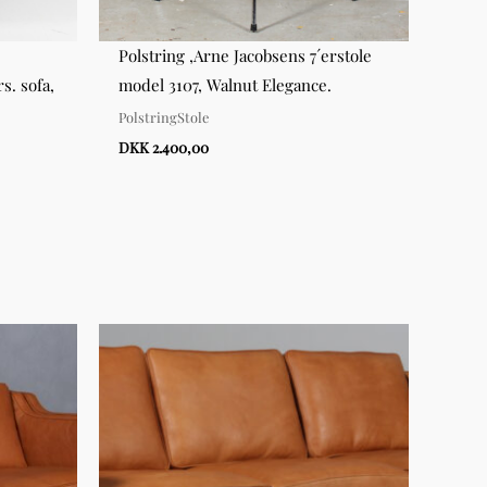
Polstring ,Arne Jacobsens 7´erstole
Polst
s. sofa,
model 3107, Walnut Elegance.
"Syve
PolstringStole
Polst
DKK 2.400,00
DKK 1