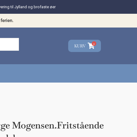
vering til Jylland og brofaste øer
ferien.
0
KURV
☓
teresse?
rge Mogensen.Fritstående