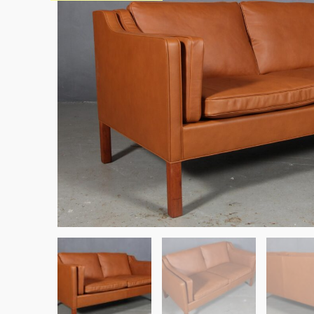
Sko til Arne Jacobsen stole
Stole
DKK 100,00