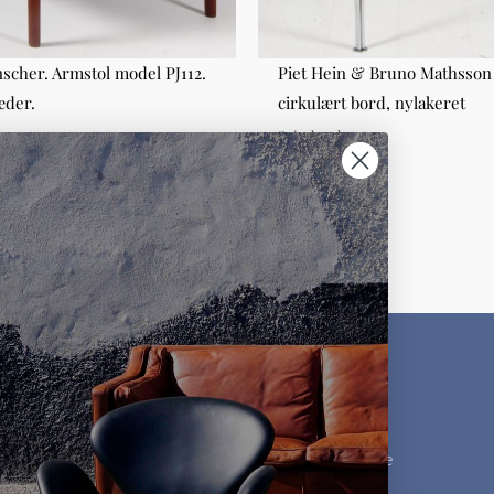
scher. Armstol model PJ112.
Piet Hein & Bruno Mathsson
æder.
cirkulært bord, nylakeret
le
Spiseborde
00,00
DKK 6.500,00
KUNDESERVICE
MØBLER
Kontakt os
Møbelklassikere
Ofte stillede spørgsmål
Designere