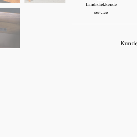
pers.
Landsdækkende
sofa
service
antal
Kunde