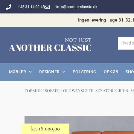
Gå
+45 31 14 92 48
info@anotherclassic.dk
til
indholdet
Ingen levering i uge 31-32. 
MØBLER
DESIGNER
POLSTRING
OPKØB
SH
FORSIDE
/
SOFAER
/ OLE WANSCHER. SENATOR SERIEN, M
Måske 
kr.
18.000,00