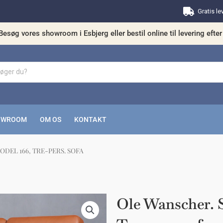
Gratis le
Besøg vores showroom i Esbjerg eller bestil online til levering efter 
OWROOM
OM OS
KONTAKT
ODEL 166, TRE-PERS. SOFA
kunne nogle af disse produkter have din in
Ole Wanscher. S