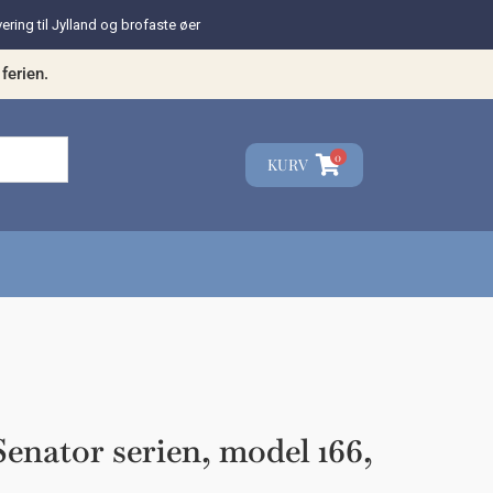
vering til Jylland og brofaste øer
ferien.
0
KURV
☓
teresse?
enator serien, model 166,