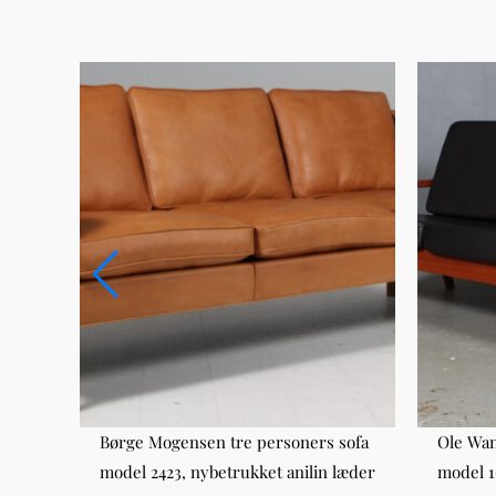
fa af
Børge Mogensen tre personers sofa
Ole Wan
/3
model 2423, nybetrukket anilin læder
model 1