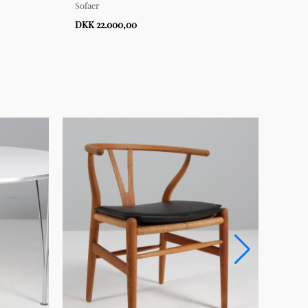
Sofaer
Sofae
DKK 22.000,00
DKK 