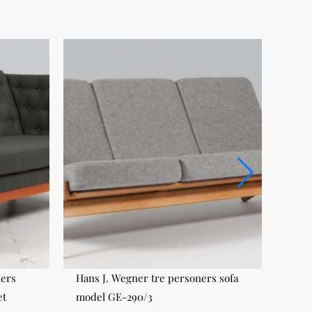
ners
Hans J. Wegner tre personers sofa
Hans
et
model GE-290/3
mode