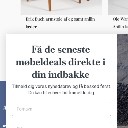
Erik Buch armstole af eg samt anilin
Ole Wan
læder.
Anilin l
Stole
Lænesto
DKK 4.000,00
DKK 7.0
Få de seneste
møbeldeals direkte i
din indbakke
Tilmeld dig vores nyhedsbrev og få besked først.
Du kan til enhver tid framelde dig.
INFORMATION
Om Another Classic
+45 31 14 92 48
Finansiering