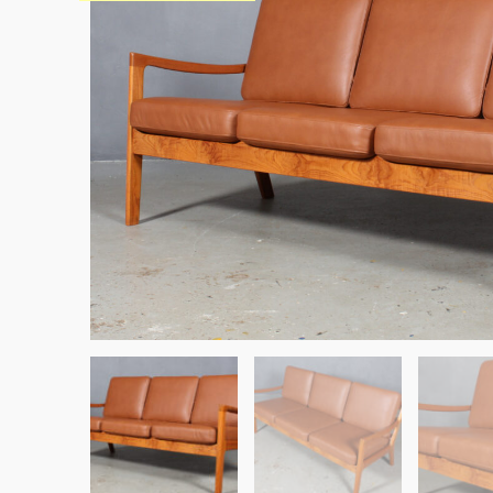
Sko til Arne Jacobsen stole
Stole
DKK 100,00