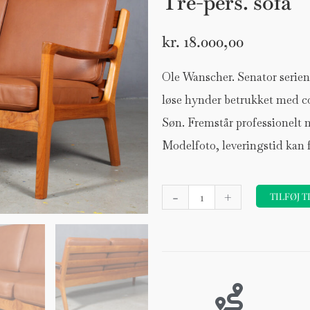
Tre-pers. sofa
kr.
18.000,00
Ole Wanscher. Senator serien,
løse hynder betrukket med co
Søn. Fremstår professionelt 
Modelfoto, leveringstid kan
Ole
-
+
TILFØJ T
Wanscher.
Senator
serien,
model
166,
Tre-