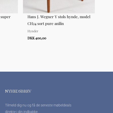
 super
Hans J. Wegner Y stols hynde, model
Hans
CH24 sort pure anilin
og an
Hynder
Lænes
DKK 400,00
DKK 
NYHEDSBREV
Tilmeld dig nu og få de seneste møbeldeals
direkte i din indbakke.