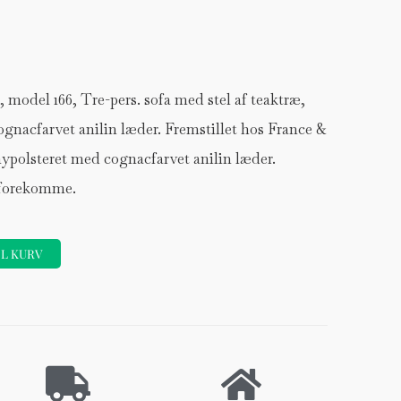
 model 166, Tre-pers. sofa med stel af teaktræ,
gnacfarvet anilin læder. Fremstillet hos France &
nypolsteret med cognacfarvet anilin læder.
 forekomme.
IL KURV
Forhøjer
Stole
DKK 120