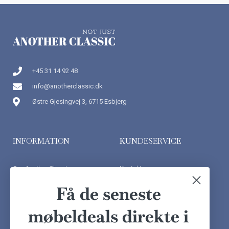
+45 31 14 92 48
info@anotherclassic.dk
Østre Gjesingvej 3, 6715 Esbjerg
INFORMATION
KUNDESERVICE
Om Another Classic
Kontakt os
Finansiering
Ofte stillede spørgsmål
Få de seneste
Handelsbetingelser
Kundeudtalelser
møbeldeals direkte i
Besøg showroom