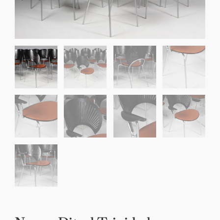
Sko til Arne Jacobsen stole
Stole
DKK 100,00