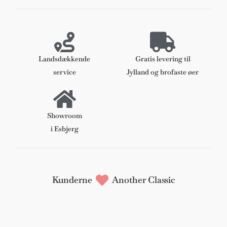
sortlaseret
træ
og
anilin
læder
Landsdækkende
Gratis levering til
antal
service
Jylland og brofaste øer
Showroom
i Esbjerg
Kunderne
Another Classic