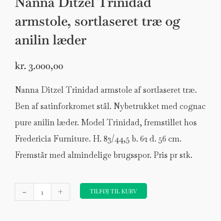
Nanna Ditzel Trinidad
armstole, sortlaseret træ og
anilin læder
kr.
3.000,00
Nanna Ditzel Trinidad armstole af sortlaseret træ.
Ben af satinforkromet stål. Nybetrukket med cognac
pure anilin læder. Model Trinidad, fremstillet hos
Fredericia Furniture. H. 83/44,5 b. 62 d. 56 cm.
Fremstår med almindelige brugsspor. Pris pr stk.
Nanna
-
+
Ditzel
TILFØJ TIL KURV
Trinidad
armstole,