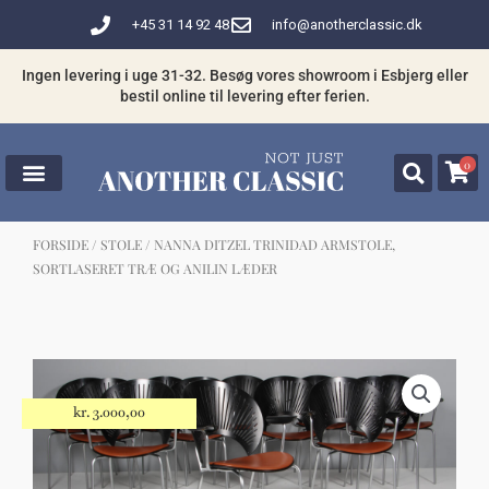
Gå
+45 31 14 92 48
info@anotherclassic.dk
til
indholdet
Ingen levering i uge 31-32. Besøg vores showroom i Esbjerg eller
bestil online til levering efter ferien.
0
FORSIDE
/
STOLE
/ NANNA DITZEL TRINIDAD ARMSTOLE,
SORTLASERET TRÆ OG ANILIN LÆDER
☓
Måske kunne nogle af disse produkter
have din interesse?
kr.
3.000,00