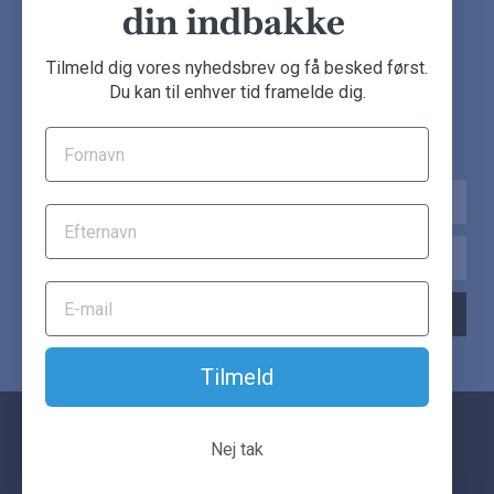
din indbakke
NYHEDSBREV
Tilmeld dig vores nyhedsbrev og få besked først.
Du kan til enhver tid framelde dig.
Tilmeld dig nu og få de seneste møbeldeals direkte i din
indbakke.
Navn
Email
TILMELD NYHEDSBREV
Tilmeld
© Another Classic. Alle rettigheder forbeholdes.
Nej tak