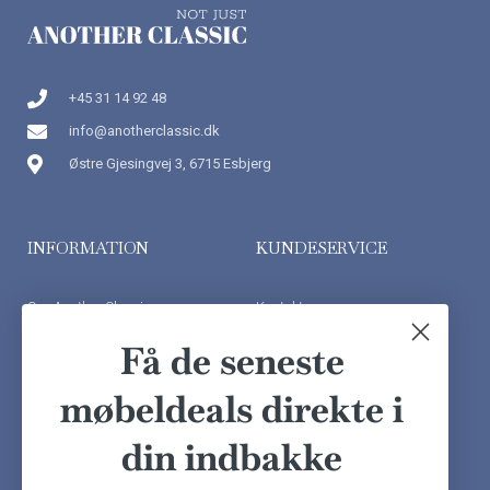
+45 31 14 92 48
info@anotherclassic.dk
Østre Gjesingvej 3, 6715 Esbjerg
INFORMATION
KUNDESERVICE
Om Another Classic
Kontakt os
Finansiering
Ofte stillede spørgsmål
Få de seneste
Handelsbetingelser
Kundeudtalelser
møbeldeals direkte i
Besøg showroom
din indbakke
NYHEDSBREV