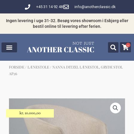
Gå
+45 31 14 92 48
info@anotherclassic.dk
til
indholdet
Ingen levering i uge 31-32. Besøg vores showroom i Esbjerg eller
bestil online til levering efter ferien.
0
FORSIDE
/
LÆNESTOLE
/ NANNA DITZEL LÆNESTOL, GRYDE STOL
AP26
☓
Måske kunne nogle af disse produkter
have din interesse?
kr.
10.000,00