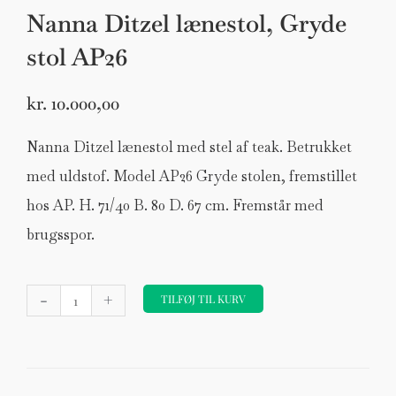
Nanna Ditzel lænestol, Gryde
stol AP26
kr.
10.000,00
Nanna Ditzel lænestol med stel af teak. Betrukket
med uldstof. Model AP26 Gryde stolen, fremstillet
hos AP. H. 71/40 B. 80 D. 67 cm. Fremstår med
brugsspor.
Nanna
-
+
Ditzel
TILFØJ TIL KURV
lænestol,
Gryde
stol
AP26