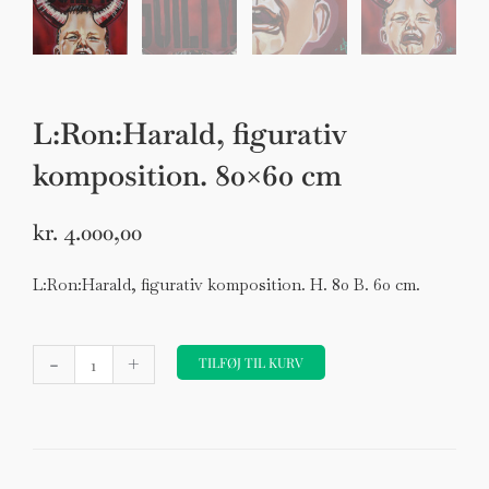
L:Ron:Harald, figurativ
komposition. 80×60 cm
kr.
4.000,00
L:Ron:Harald, figurativ komposition. H. 80 B. 60 cm.
L:Ron:Harald,
-
+
figurativ
TILFØJ TIL KURV
komposition.
80x60
cm
antal