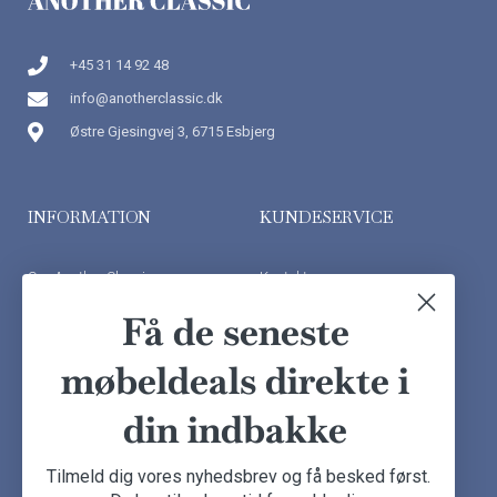
+45 31 14 92 48
info@anotherclassic.dk
Østre Gjesingvej 3, 6715 Esbjerg
INFORMATION
KUNDESERVICE
Om Another Classic
Kontakt os
Finansiering
Ofte stillede spørgsmål
Få de seneste
Handelsbetingelser
Kundeudtalelser
møbeldeals direkte i
Besøg showroom
din indbakke
NYHEDSBREV
Tilmeld dig vores nyhedsbrev og få besked først.