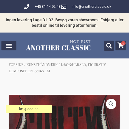
Gå
+45 31 14 92 48
info@anotherclassic.dk
til
indholdet
Ingen levering i uge 31-32. Besøg vores showroom i Esbjerg eller
bestil online til levering efter ferien.
0
FORSIDE
/
KUNSTHÅNDVÆRK
/ L:RON:HARALD, FIGURATIV
KOMPOSITION. 80×60 CM
☓
Måske kunne nogle af disse produkter
have din interesse?
kr.
4.000,00