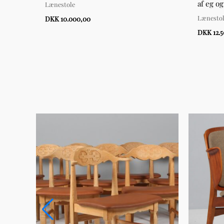
æder
af eg og
Lænestole
Lænesto
DKK 10.000,00
DKK 12.