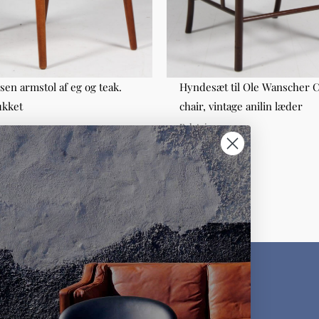
sen armstol af eg og teak.
Hyndesæt til Ole Wanscher C
ukket
chair, vintage anilin læder
Polstring
00,00
DKK 4.500,00
KUNDESERVICE
MØBLER