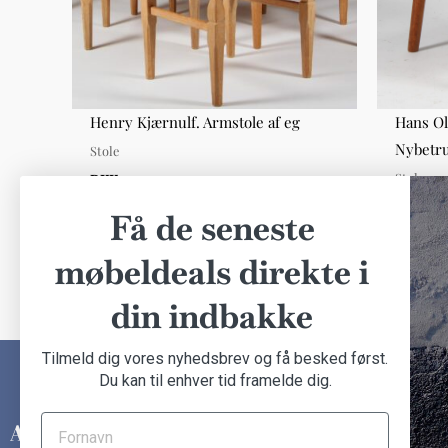
3107,
Henry Kjærnulf. Armstole af eg
Hans Ol
Nybetr
Stole
Stole
DKK 3.000,00
DKK 5.0
Få de seneste
møbeldeals direkte i
din indbakke
Tilmeld dig vores nyhedsbrev og få besked først.
Du kan til enhver tid framelde dig.
INFORMATION