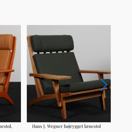
estol,
Hans J. Wegner højrygget lænestol
Børg