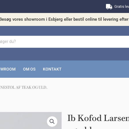
Gratis le
Besøg vores showroom i Esbjerg eller bestil online til levering efter 
OWROOM
OM OS
KONTAKT
ÆNESTOL AF TEAK OG ULD.
kunne nogle af disse produkter have din in
Ib Kofod Larsen 