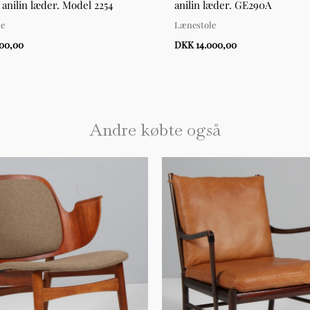
 anilin læder. Model 2254
anilin læder. GE290A
le
Lænestole
500,00
DKK 14.000,00
Andre købte også