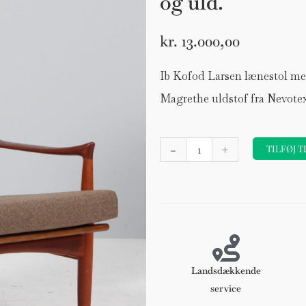
og uld.
kr.
13.000,00
Ib Kofod Larsen lænestol me
Magrethe uldstof fra Nevotex.
Ib
-
+
TILFØJ T
Kofod
Larsen
for
Selig
lænestol
af
teak
Landsdækkende
og
service
uld.