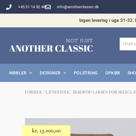
Gå
+45 31 14 92 48
info@anotherclassic.dk
til
indholdet
Ingen levering i uge 31-32. 
MØBLER
DESIGNER
POLSTRING
OPKØB
SH
FORSIDE
/
LÆNESTOLE
/ IB KOFOD LARSEN FOR SELIG L
Måske 
kr.
13.000,00