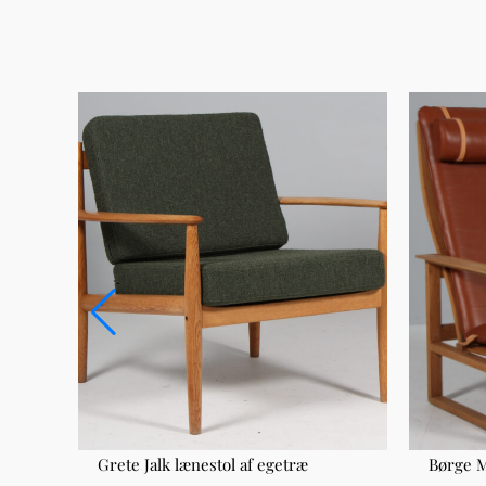
l
Grete Jalk lænestol af egetræ
Børge M