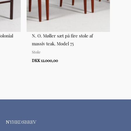
olonial
N. O. Møller sæt på fire stole af
Hans
massiv teak. Model 75
CH24
Stole
Hynd
DKK 12.000,00
DKK 
NYHEDSBREV