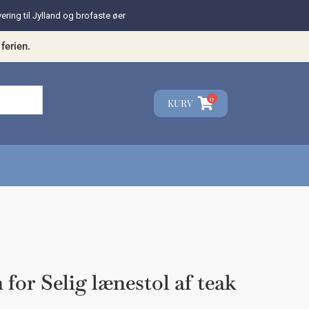
vering til Jylland og brofaste øer
ferien.
0
KURV
☓
teresse?
for Selig lænestol af teak