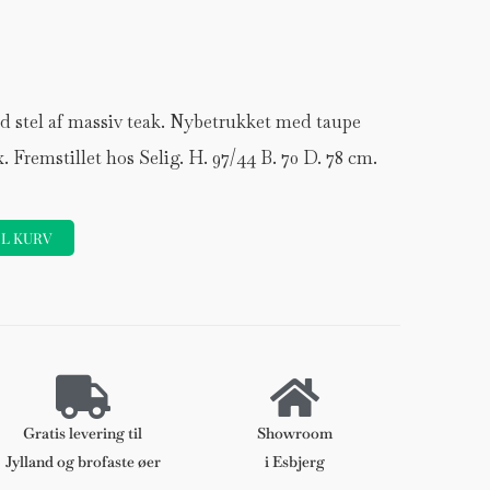
d stel af massiv teak. Nybetrukket med taupe
 Fremstillet hos Selig. H. 97/44 B. 70 D. 78 cm.
IL KURV
Forhøjer
Stole
DKK 120
Gratis levering til
Showroom
Jylland og brofaste øer
i Esbjerg