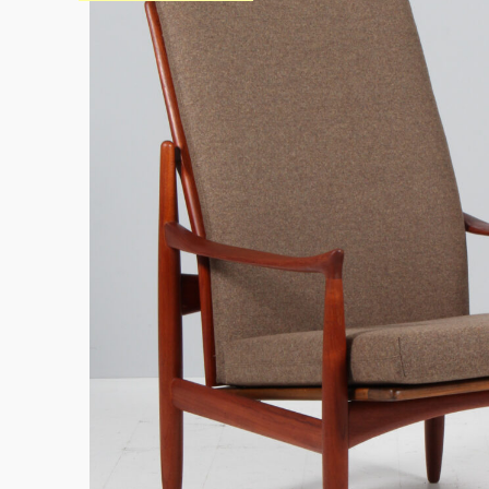
Sko til Arne Jacobsen stole
Stole
DKK 100,00