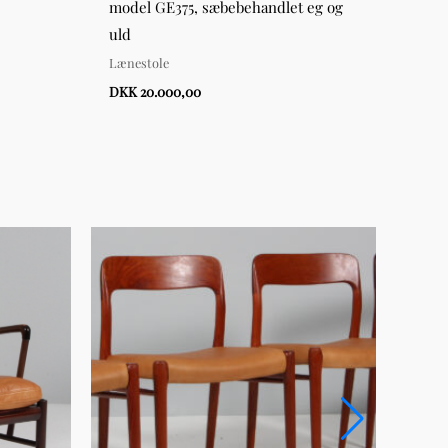
model GE375, sæbebehandlet eg og
orig
uld
Lænes
Lænestole
DKK 
DKK 20.000,00