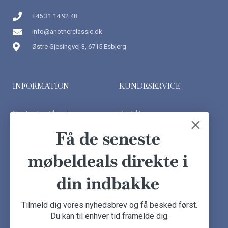
+45 31 14 92 48
info@anotherclassic.dk
Østre Gjesingvej 3, 6715 Esbjerg
INFORMATION
KUNDESERVICE
Om Another Classic
Kontakt os
Finansiering
Ofte stillede spørgsmål
Få de seneste
Handelsbetingelser
Kundeudtalelser
møbeldeals direkte i
Besøg showroom
din indbakke
NYHEDSBREV
Tilmeld dig vores nyhedsbrev og få besked først.
Du kan til enhver tid framelde dig.
Tilmeld dig nu og få de seneste møbeldeals direkte i din