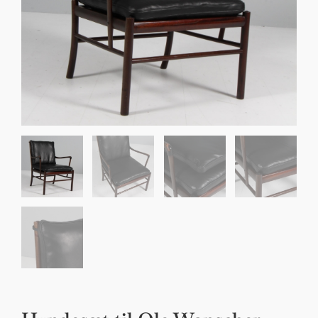
Sko til Arne Jacobsen stole
Stole
DKK 100,00