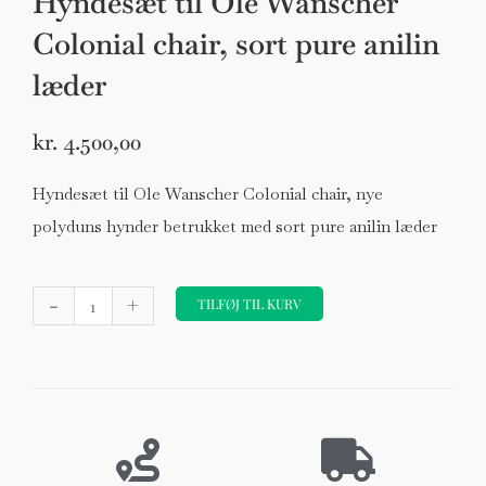
Hyndesæt til Ole Wanscher
Colonial chair, sort pure anilin
læder
kr.
4.500,00
Hyndesæt til Ole Wanscher Colonial chair, nye
polyduns hynder betrukket med sort pure anilin læder
Hyndesæt
-
+
til
TILFØJ TIL KURV
Ole
Wanscher
Colonial
chair,
sort
pure