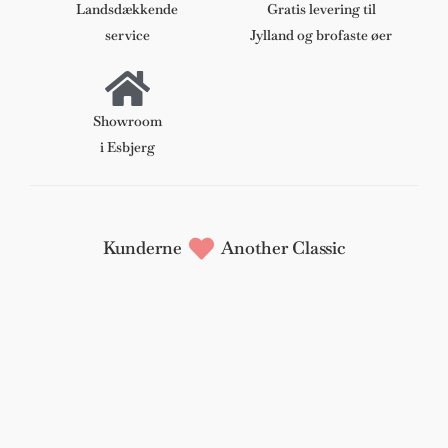
anilin
Landsdækkende
Gratis levering til
læder
service
Jylland og brofaste øer
antal
Showroom
i Esbjerg
Kunderne
Another Classic