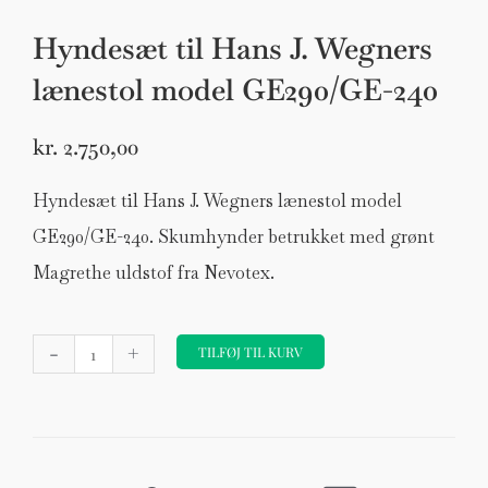
Hyndesæt til Hans J. Wegners
lænestol model GE290/GE-240
kr.
2.750,00
Hyndesæt til Hans J. Wegners lænestol model
GE290/GE-240. Skumhynder betrukket med grønt
Magrethe uldstof fra Nevotex.
Hyndesæt
-
+
til
TILFØJ TIL KURV
Hans
J.
Wegners
lænestol
model