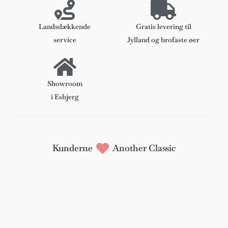
GE290/GE-
240
Landsdækkende
Gratis levering til
antal
service
Jylland og brofaste øer
Showroom
i Esbjerg
Kunderne
Another Classic