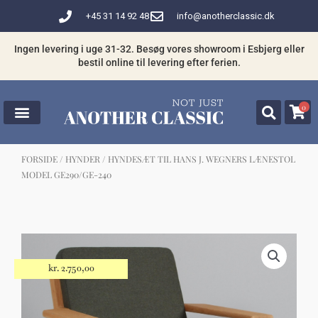
Gå
+45 31 14 92 48
info@anotherclassic.dk
til
indholdet
Ingen levering i uge 31-32. Besøg vores showroom i Esbjerg eller
bestil online til levering efter ferien.
0
FORSIDE
/
HYNDER
/ HYNDESÆT TIL HANS J. WEGNERS LÆNESTOL
MODEL GE290/GE-240
☓
Måske kunne nogle af disse produkter
have din interesse?
kr.
2.750,00