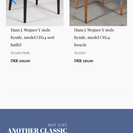
Hans J. Wegner Y stols
Hans J. Wegner Y stols
hynde, model CH24 sort
hynde, model CH24
bøffel
boucle
HynderStole
Hynder
DKK 300,00
DKK 350,00