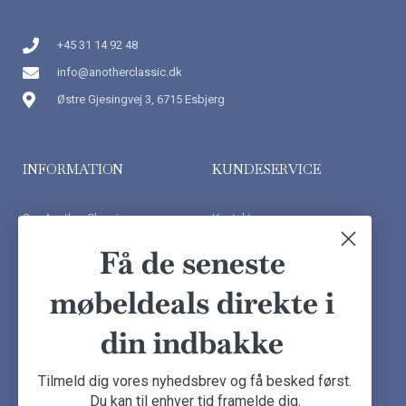
+45 31 14 92 48
info@anotherclassic.dk
Østre Gjesingvej 3, 6715 Esbjerg
INFORMATION
KUNDESERVICE
Om Another Classic
Kontakt os
Finansiering
Ofte stillede spørgsmål
Få de seneste
Handelsbetingelser
Kundeudtalelser
møbeldeals direkte i
Besøg showroom
din indbakke
NYHEDSBREV
Tilmeld dig vores nyhedsbrev og få besked først.
Du kan til enhver tid framelde dig.