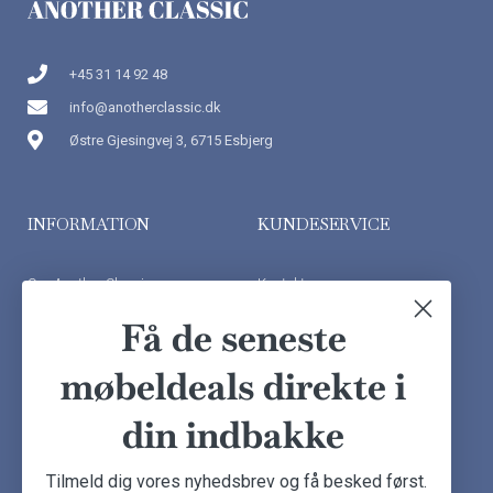
+45 31 14 92 48
info@anotherclassic.dk
Østre Gjesingvej 3, 6715 Esbjerg
INFORMATION
KUNDESERVICE
Om Another Classic
Kontakt os
Finansiering
Ofte stillede spørgsmål
Få de seneste
Handelsbetingelser
Kundeudtalelser
møbeldeals direkte i
Besøg showroom
din indbakke
NYHEDSBREV
Tilmeld dig vores nyhedsbrev og få besked først.