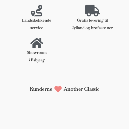
anilin
læder.
Model
Landsdækkende
Gratis levering til
1789
service
Jylland og brofaste øer
antal
Showroom
i Esbjerg
Kunderne
Another Classic