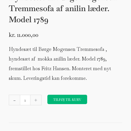
Tremmesofa af anilin læder.
Model 1789
kr.
11.000,00
Hyndesæt til Børge Mogensen Tremmesofa ,
hyndesæt af mokka anilin læder. Model 1789,
fremstillet hos Fritz Hansen. Monteret med nyt
skum. Leveringstid kan forekomme.
Hyndesæt
-
+
til
TILFØJ TIL KURV
Børge
Mogensen
Tremmesofa
af