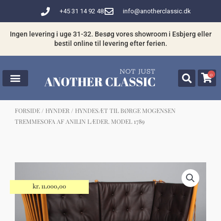
Gå
+45 31 14 92 48
info@anotherclassic.dk
til
indholdet
Ingen levering i uge 31-32. Besøg vores showroom i Esbjerg eller
bestil online til levering efter ferien.
0
FORSIDE
/
HYNDER
/ HYNDESÆT TIL BØRGE MOGENSEN
TREMMESOFA AF ANILIN LÆDER. MODEL 1789
☓
Måske kunne nogle af disse produkter
have din interesse?
kr.
11.000,00