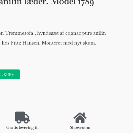
nilin læder. Model 1789
n Tremmesofa , hyndesæt af cognac pure anilin
et hos Fritz Hansen. Monteret med nyt skum.
.
IL KURV
Forhøjer
Stole
DKK 120
Gratis levering til
Showroom