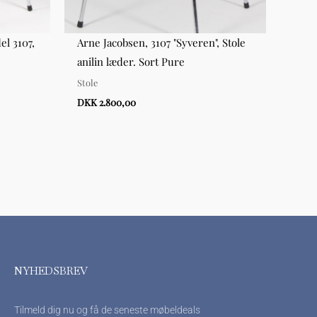
el 3107,
Arne Jacobsen, 3107 "Syveren", Stole
Hans
anilin læder. Sort Pure
GE37
Stole
Lænes
DKK 2.800,00
DKK 
NYHEDSBREV
Tilmeld dig nu og få de seneste møbeldeals