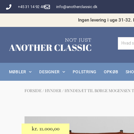
Gå
+45 31 14 92 48
info@anotherclassic.dk
til
indholdet
Ingen levering i uge 31-32. 
MØBLER
DESIGNER
POLSTRING
OPKØB
SH
FORSIDE
/
HYNDER
/ HYNDESÆT TIL BØRGE MOGENSEN T
Måske 
kr.
11.000,00