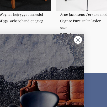
 Wegner højrygget lænestol
Arne Jacobsens 7´erstole mod
E375, sæbebehandlet eg og
Cognac Pure anilin læder.
Stole
le
DKK 2.800,00
000,00
KUNDESERVICE
MØBLER
Kontakt os
Møbelklassikere