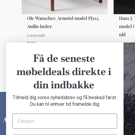
s
Ole Wanscher. Armstol model PJ112.
Hans J.
Anilin læder.
model G
uld
Lænestole
Lænesto
DKK 7.000,00
DKK 20.
Få de seneste
møbeldeals direkte i
din indbakke
Tilmeld dig vores nyhedsbrev og få besked først.
Du kan til enhver tid framelde dig.
INFORMATION
Om Another Classic