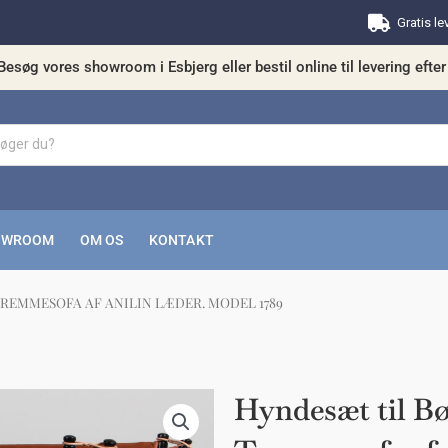
Gratis le
Besøg vores showroom i Esbjerg eller bestil online til levering efter 
OWROOM
OM OS
KONTAKT
REMMESOFA AF ANILIN LÆDER. MODEL 1789
kunne nogle af disse produkter have din in
Hyndesæt til B