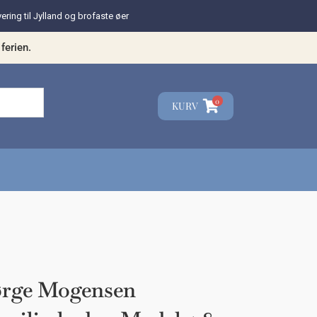
vering til Jylland og brofaste øer
ferien.
0
KURV
☓
teresse?
ørge Mogensen