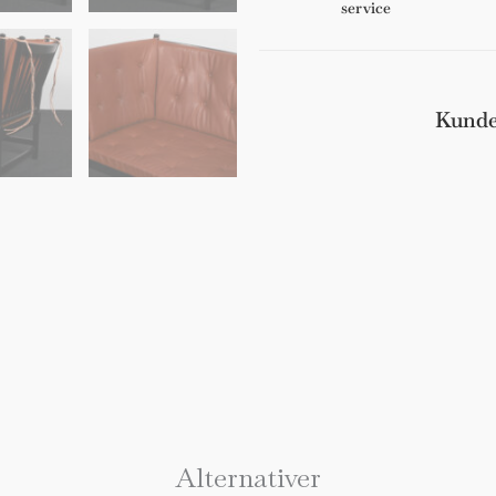
service
1789
antal
Kunde
Alternativer