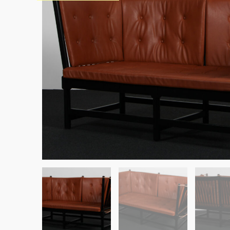
Sko til Arne Jacobsen stole
Stole
DKK 100,00