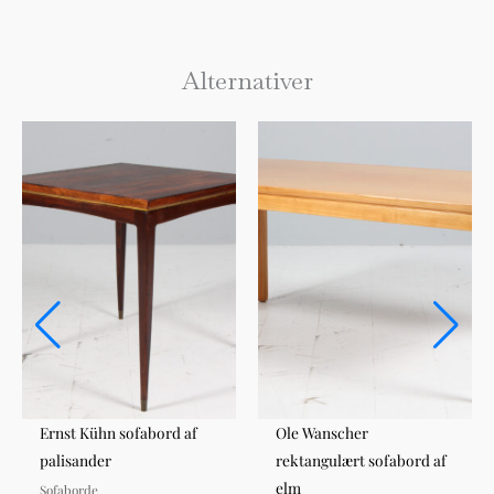
Alternativer
Ernst Kühn sofabord af
Ole Wanscher
palisander
rektangulært sofabord af
elm
Sofaborde