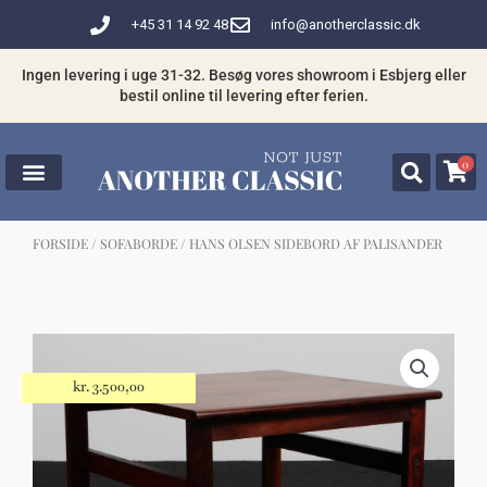
Gå
+45 31 14 92 48
info@anotherclassic.dk
til
indholdet
Ingen levering i uge 31-32. Besøg vores showroom i Esbjerg eller
bestil online til levering efter ferien.
0
FORSIDE
/
SOFABORDE
/ HANS OLSEN SIDEBORD AF PALISANDER
☓
Måske kunne nogle af disse produkter
have din interesse?
kr.
3.500,00