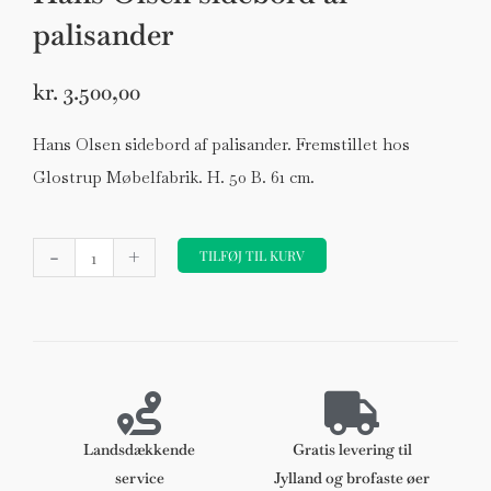
palisander
kr.
3.500,00
Hans Olsen sidebord af palisander. Fremstillet hos
Glostrup Møbelfabrik. H. 50 B. 61 cm.
Hans
-
+
Olsen
TILFØJ TIL KURV
sidebord
af
palisander
antal
Landsdækkende
Gratis levering til
service
Jylland og brofaste øer