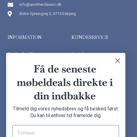
info@anotherclassic.dk
Østre Gjesingvej 3, 6715 Esbjerg
INFORMATION
KUNDESERVICE
Om Another Classic
Kontakt os
Finansiering
Ofte stillede spørgsmål
Få de seneste
Handelsbetingelser
Kundeudtalelser
møbeldeals direkte i
Besøg showroom
din indbakke
NYHEDSBREV
Tilmeld dig vores nyhedsbrev og få besked først.
Du kan til enhver tid framelde dig.
Tilmeld dig nu og få de seneste møbeldeals direkte i din
indbakke.