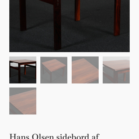
Sko til Arne Jacobsen stole
Stole
DKK 100,00
Hans Olsen sidebord af