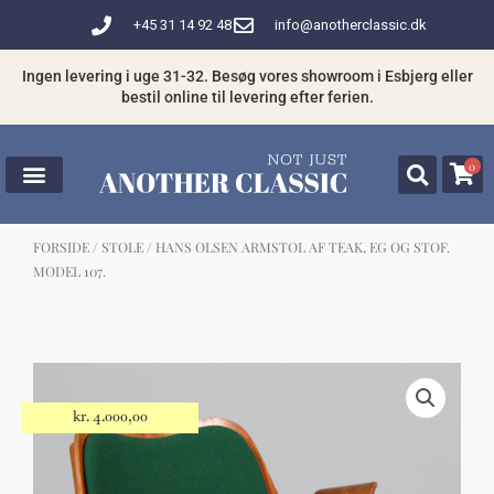
Gå
+45 31 14 92 48
info@anotherclassic.dk
til
indholdet
Ingen levering i uge 31-32. Besøg vores showroom i Esbjerg eller
bestil online til levering efter ferien.
0
FORSIDE
/
STOLE
/ HANS OLSEN ARMSTOL AF TEAK, EG OG STOF.
MODEL 107.
☓
Måske kunne nogle af disse produkter
have din interesse?
kr.
4.000,00