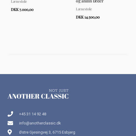
og anilin læder
Lænestole
Lænestole
DKK 7.000,00
DKK 14.500,00
+45 31 14 92 48
info@anotherclassic.dk
Østre Gjesingvej 3, 6715 Esbjerg