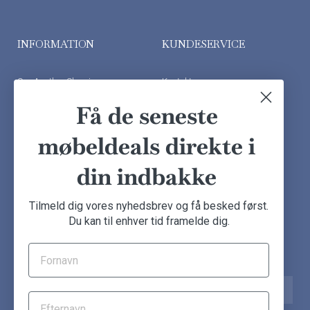
INFORMATION
KUNDESERVICE
Om Another Classic
Kontakt os
Finansiering
Ofte stillede spørgsmål
Få de seneste
Handelsbetingelser
Kundeudtalelser
møbeldeals direkte i
Besøg showroom
din indbakke
NYHEDSBREV
Tilmeld dig vores nyhedsbrev og få besked først.
Du kan til enhver tid framelde dig.
Tilmeld dig nu og få de seneste møbeldeals direkte i din
indbakke.
Navn