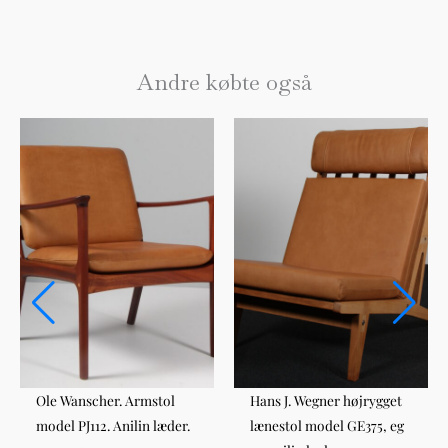
Andre købte også
Ole Wanscher. Armstol
Hans J. Wegner højrygget
model PJ112. Anilin læder.
lænestol model GE375, eg