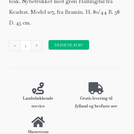
teak. Nybetrukket med grøn Hallingdal fra
Kvadrat. Model 107, fra Bramin. H. 80/44 B. 58
D. 45 cm.
Hans
-
+
Olsen
TILFØJ TIL KURV
armstol
af
teak,
eg
og
stof.
Model
Landsdækkende
Gratis levering til
107.
service
Jylland og brofaste øer
antal
Showroom