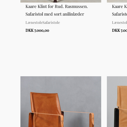
l
Kaare Klint for Rud. Rasmussen.
Kaare K
æder
Safaristol med sort anilinlæder
Safaris
LænestoleSafaristole
Lænestol
DKK 7.000,00
DKK 7.0