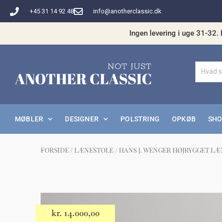
Gå
+45 31 14 92 48
info@anotherclassic.dk
til
indholdet
Ingen levering i uge 31-32. 
MØBLER
DESIGNER
POLSTRING
OPKØB
SH
FORSIDE
/
LÆNESTOLE
/ HANS J. WENGER HØJRYGGET LÆ
Måske 
kr.
14.000,00