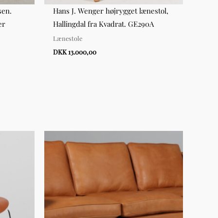
sen.
Hans J. Wenger højrygget lænestol,
Hans
er
Hallingdal fra Kvadrat. GE290A
mode
uld
Lænestole
Lænes
DKK 13.000,00
DKK 