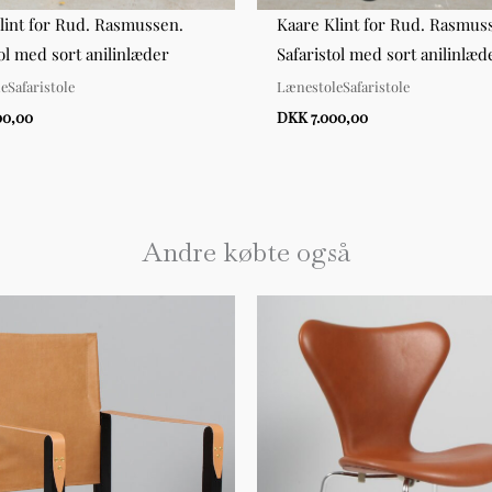
lint for Rud. Rasmussen.
Kaare Klint for Rud. Rasmus
tol med sort anilinlæder
Safaristol med sort anilinlæd
eSafaristole
LænestoleSafaristole
00,00
DKK 7.000,00
Andre købte også