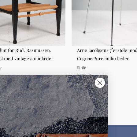
lint for Rud. Rasmussen.
Arne Jacobsens 7´erstole mod
tol med vintage anilinlæder
Cognac Pure anilin læder.
le
Stole
00,00
DKK 2.800,00