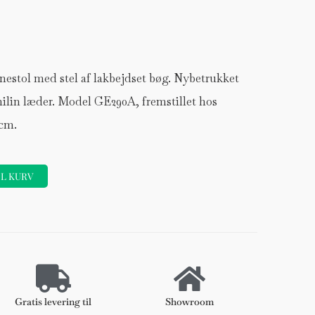
estol med stel af lakbejdset bøg. Nybetrukket
ilin læder. Model GE290A, fremstillet hos
 cm.
IL KURV
Forhøjer
Stole
DKK 120
Gratis levering til
Showroom