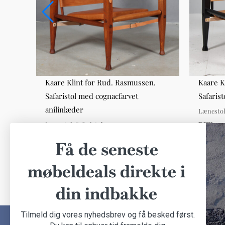
3107,
Kaare Klint for Rud. Rasmussen.
Kaare K
Safaristol med cognacfarvet
Safaris
anilinlæder
Lænesto
LænestoleSafaristole
DKK 7.0
DKK 7.000,00
Få de seneste
møbeldeals direkte i
din indbakke
Tilmeld dig vores nyhedsbrev og få besked først.