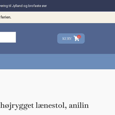
vering til Jylland og brofaste øer
ferien.
0
KURV
☓
teresse?
højrygget lænestol, anilin