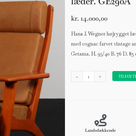
læder. GE290A
kr.
14.000,00
Hans J. Wegner højrygget læn
med cognac farvet vintage an
Getama. H. 95/40 B. 76 D. 83
Hans
-
+
TILFØJ T
J.
Wenger
højrygget
lænestol,
anilin
læder.
GE290A
Landsdækkende
antal