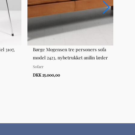
el 3107,
Børge Mogensen tre personers sofa
Erik 
model 2423, nybetrukket anilin læder
læde
Sofaer
Stole
DKK 25.000,00
DKK 