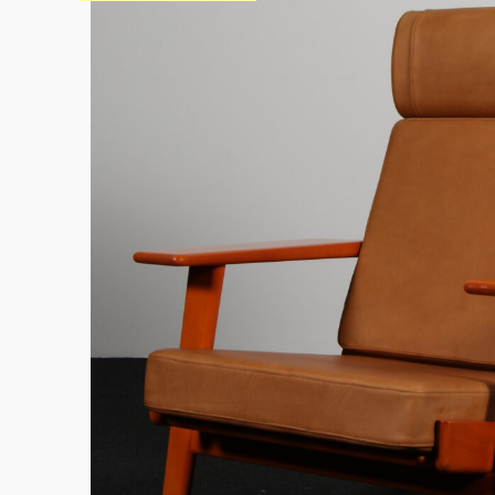
Sko til Arne Jacobsen stole
Stole
DKK 100,00