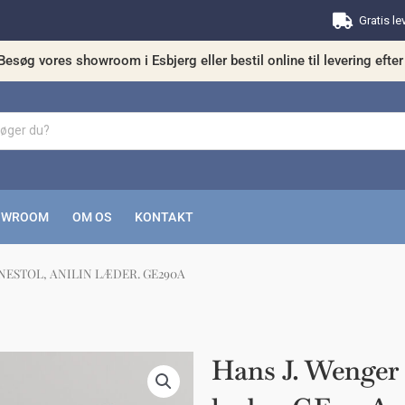
Gratis le
Besøg vores showroom i Esbjerg eller bestil online til levering efter 
OWROOM
OM OS
KONTAKT
NESTOL, ANILIN LÆDER. GE290A
kunne nogle af disse produkter have din in
Hans J. Wenger 