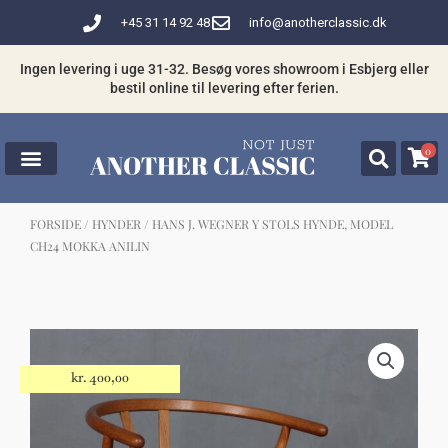
Gå
+45 31 14 92 48
info@anotherclassic.dk
til
indholdet
Ingen levering i uge 31-32. Besøg vores showroom i Esbjerg eller
bestil online til levering efter ferien.
0
FORSIDE
/
HYNDER
/ HANS J. WEGNER Y STOLS HYNDE, MODEL
CH24 MOKKA ANILIN
☓
Måske kunne nogle af disse produkter
have din interesse?
kr.
400,00