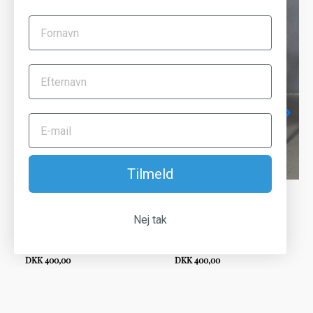
Tilmeld
Hans J. Wegner Y stols
Hans J. Wegner Y stols
hynde, model CH24 sort
hynde, model CH24
Nej tak
pure anilin
cognac vintage anilin
Hynder
Hynder
DKK 400,00
DKK 400,00