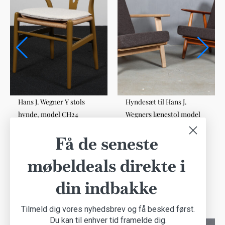
Hans J. Wegner Y stols
Hyndesæt til Hans J.
hynde, model CH24
Wegners lænestol model
sandfarvet Boucle
GE290/GE-240
Få de seneste
Hynder
Hynder
DKK 350,00
DKK 2.750,00
møbeldeals direkte i
din indbakke
Andre købte også
Tilmeld dig vores nyhedsbrev og få besked først.
Du kan til enhver tid framelde dig.