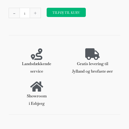
Hans
-
+
J.
TILFØJ TIL KURV
Wegner
Y
stols
hynde,
model
CH24
mokka
Landsdækkende
Gratis levering til
anilin
service
Jylland og brofaste øer
antal
Showroom
i Esbjerg