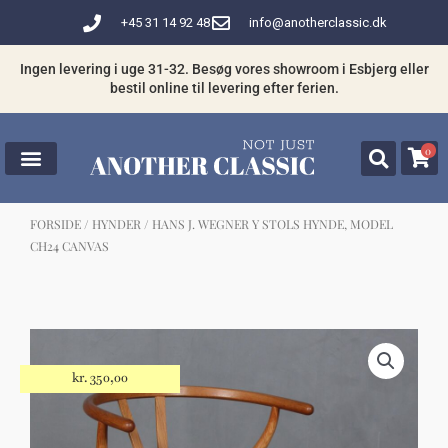
Gå
+45 31 14 92 48
info@anotherclassic.dk
til
indholdet
Ingen levering i uge 31-32. Besøg vores showroom i Esbjerg eller
bestil online til levering efter ferien.
0
FORSIDE
/
HYNDER
/ HANS J. WEGNER Y STOLS HYNDE, MODEL
CH24 CANVAS
☓
Måske kunne nogle af disse produkter
have din interesse?
kr.
350,00