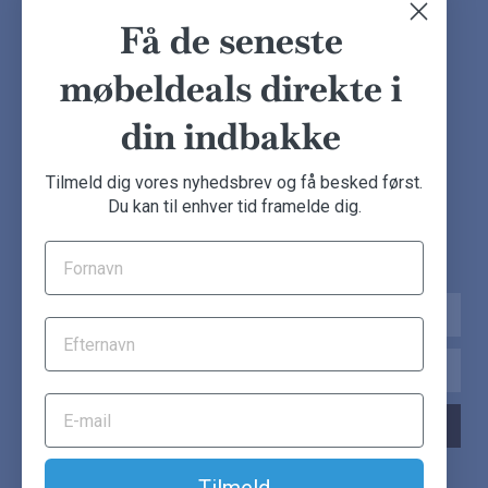
Finansiering
Ofte stillede spørgsmål
Få de seneste
Handelsbetingelser
Kundeudtalelser
møbeldeals direkte i
Besøg showroom
din indbakke
NYHEDSBREV
Tilmeld dig vores nyhedsbrev og få besked først.
Du kan til enhver tid framelde dig.
Tilmeld dig nu og få de seneste møbeldeals direkte i din
indbakke.
Navn
Email
TILMELD NYHEDSBREV