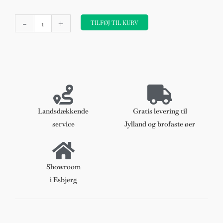
Hans
-
+
J.
TILFØJ TIL KURV
Wegner
Y
stols
hynde,
model
CH24
canvas
Landsdækkende
Gratis levering til
antal
service
Jylland og brofaste øer
Showroom
i Esbjerg