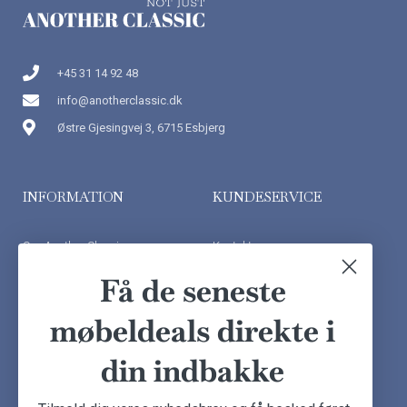
+45 31 14 92 48
info@anotherclassic.dk
Østre Gjesingvej 3, 6715 Esbjerg
INFORMATION
KUNDESERVICE
Om Another Classic
Kontakt os
Finansiering
Ofte stillede spørgsmål
Få de seneste
Handelsbetingelser
Kundeudtalelser
møbeldeals direkte i
Besøg showroom
din indbakke
NYHEDSBREV