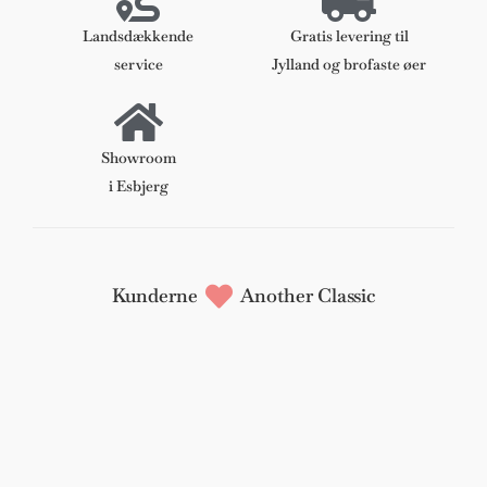
samt
anilin
Landsdækkende
Gratis levering til
læder
service
Jylland og brofaste øer
antal
Showroom
i Esbjerg
Kunderne
Another Classic