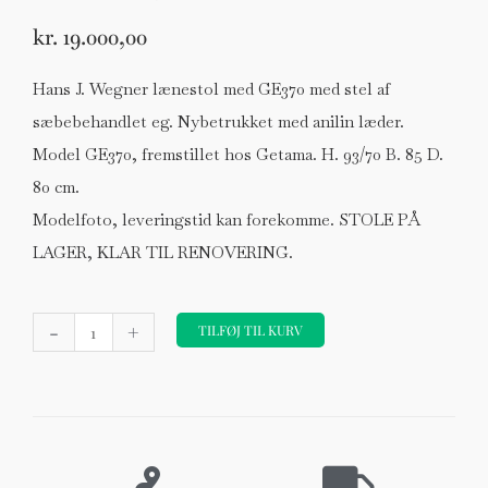
kr.
19.000,00
Hans J. Wegner lænestol med GE370 med stel af
sæbebehandlet eg. Nybetrukket med anilin læder.
Model GE370, fremstillet hos Getama. H. 93/70 B. 85 D.
80 cm.
Modelfoto, leveringstid kan forekomme. STOLE PÅ
LAGER, KLAR TIL RENOVERING.
Hans
-
+
J.
TILFØJ TIL KURV
Wegner
lænestol
model
GE370,
eg