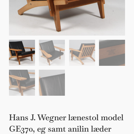
Sko til Arne Jacobsen stole
Stole
DKK 100,00
Hans J. Wegner lænestol model
GE370, eg samt anilin læder