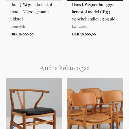
Hans J. Wegner lænestol
Hans J. Wegner højrygget
model GE370, eg samt
lænestol model GE375,
uldstof
sæbebehandlet eg og uld
Lænestole
Lænestole
DKK 19.000,00
DKK 20.000,00
Andre købte også