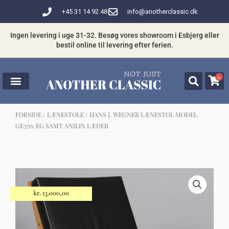
Gå
+45 31 14 92 48
info@anotherclassic.dk
til
indholdet
Ingen levering i uge 31-32. Besøg vores showroom i Esbjerg eller
bestil online til levering efter ferien.
0
FORSIDE
/
LÆNESTOLE
/ HANS J. WEGNER LÆNESTOL MODEL
GE370, EG SAMT ANILIN LÆDER
☓
Måske kunne nogle af disse produkter
have din interesse?
kr.
13.000,00