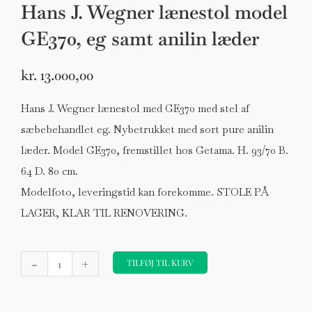
Hans J. Wegner lænestol model
GE370, eg samt anilin læder
kr.
13.000,00
Hans J. Wegner lænestol med GE370 med stel af
sæbebehandlet eg. Nybetrukket med sort pure anilin
læder. Model GE370, fremstillet hos Getama. H. 93/70 B.
64 D. 80 cm.
Modelfoto, leveringstid kan forekomme. STOLE PÅ
LAGER, KLAR TIL RENOVERING.
Hans
-
+
J.
TILFØJ TIL KURV
Wegner
lænestol