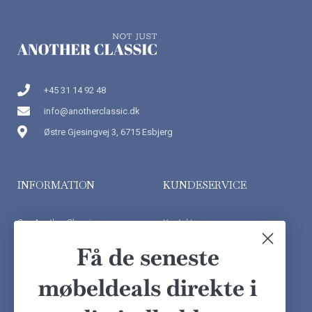
+45 31 14 92 48
info@anotherclassic.dk
Østre Gjesingvej 3, 6715 Esbjerg
INFORMATION
KUNDESERVICE
Om Another Classic
Kontakt os
Finansiering
Ofte stillede spørgsmål
Få de seneste
Handelsbetingelser
Kundeudtalelser
møbeldeals direkte i
Besøg showroom