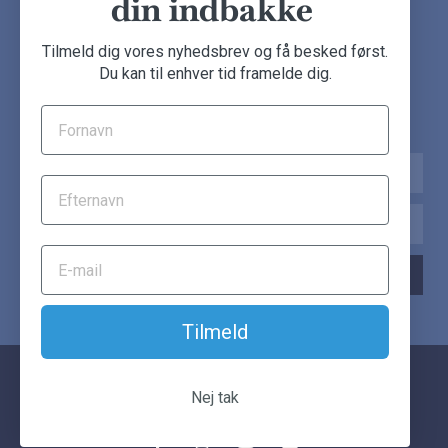
din indbakke
NYHEDSBREV
Tilmeld dig vores nyhedsbrev og få besked først.
Du kan til enhver tid framelde dig.
Tilmeld dig nu og få de seneste møbeldeals direkte i din
indbakke.
Navn
Email
TILMELD NYHEDSBREV
Tilmeld
© Another Classic. Alle rettigheder forbeholdes.
Nej tak
F
I
Y
E