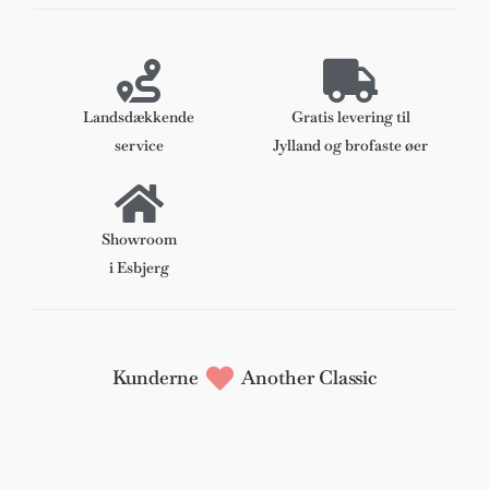
model
GE370,
eg
samt
anilin
Landsdækkende
Gratis levering til
læder
service
Jylland og brofaste øer
antal
Showroom
i Esbjerg
Kunderne
Another Classic