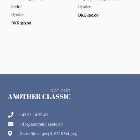
læder
Hynder
Hynder
DKK 400,00
DKK 350,00
+45 31 14 92 48
info@anotherclassic.dk
Østre Gjesingvej 3, 6715 Esbjerg