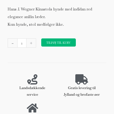
Hans J. Wegner Kinastols hynde med indidan red
elegance anilin læder.
Kun hynde, stol medfølger ikke.
Hans
-
+
J.
TILFØJ TIL KURV
Wegner
kinastols
hynde
af
indian
red
elegance
Landsdækkende
Gratis levering til
anilin
service
Jylland og brofaste øer
læder
antal