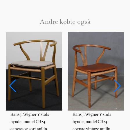
Andre købte også
Hans J. Wegner Y stols
Hans J. Wegner Y stols
hynde, model CH24
hynde, model CH24
canvas og sort anilin
cognac vintage anilin