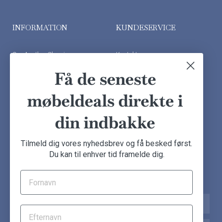
INFORMATION
KUNDESERVICE
Om Another Classic
Kontakt os
Finansiering
Ofte stillede spørgsmål
Få de seneste
Handelsbetingelser
Kundeudtalelser
møbeldeals direkte i
Besøg showroom
din indbakke
NYHEDSBREV
Tilmeld dig vores nyhedsbrev og få besked først.
Du kan til enhver tid framelde dig.
Tilmeld dig nu og få de seneste møbeldeals direkte i din
indbakke.
Navn