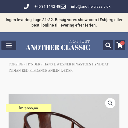
Gå
+45 31 14 92 48
info@anotherclassic.dk
til
indholdet
Ingen levering i uge 31-32. Besøg vores showroom i Esbjerg eller
bestil online til levering efter ferien.
0
FORSIDE
/
HYNDER
/ HANS J. WEGNER KINASTOLS HYNDE AF
INDIAN RED ELEGANCE ANILIN LÆDER
☓
Måske kunne nogle af disse produkter
have din interesse?
kr.
2.000,00