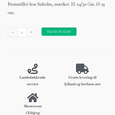
Fremstillet hos Søholm, mærket. H. 24/30 Cm. Ø. 19
cm.
Haico
-
+
Nitzsche
TILFØJ TIL KURV
for
Søholm
lampe
antal
Landsdækkende
Gratis levering til
service
Jylland og brofaste øer
Showroom
i Esbjerg