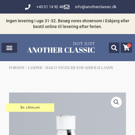
Gå
+45 31 14 92 48
info@anotherclassic.dk
til
indholdet
Ingen levering i uge 31-32. Besøg vores showroom i Esbjerg eller
bestil online til levering efter ferien.
0
FORSIDE
/
LAMPER
/ HAICO NITZSCHE FOR SØHOLM LAMPE
☓
Måske kunne nogle af disse produkter
have din interesse?
kr.
1.600,00