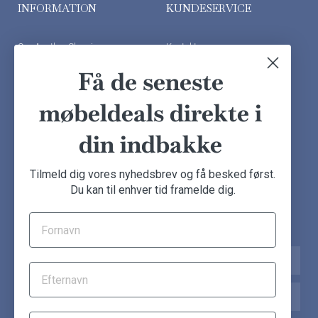
INFORMATION
KUNDESERVICE
Om Another Classic
Kontakt os
Finansiering
Ofte stillede spørgsmål
Få de seneste
Handelsbetingelser
Kundeudtalelser
møbeldeals direkte i
Besøg showroom
din indbakke
NYHEDSBREV
Tilmeld dig vores nyhedsbrev og få besked først.
Du kan til enhver tid framelde dig.
Tilmeld dig nu og få de seneste møbeldeals direkte i din
indbakke.
Navn
Email