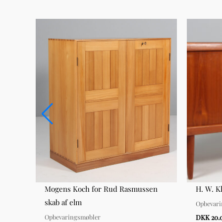
der
Mogens Koch for Rud Rasmussen
H. W. K
skab af elm
Opbevar
Opbevaringsmøbler
DKK 20.