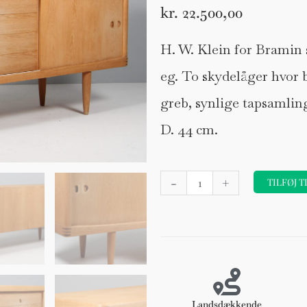
kr.
22.500,00
H. W. Klein for Bramin 
eg. To skydelåger hvor 
greb, synlige tapsamling
D. 44 cm.
H.
-
+
TILFØJ T
W.
Klein
for
Bramin
skænk
af
eg
Landsdækkende