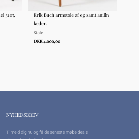
el 3107,
Erik Buch armstole af eg samt anilin
Hans
læder.
CH24
Stole
Hynd
DKK 4.000,00
DKK 
NYHEDSBREV
Tilmeld dig nu og få de seneste møbeldeals