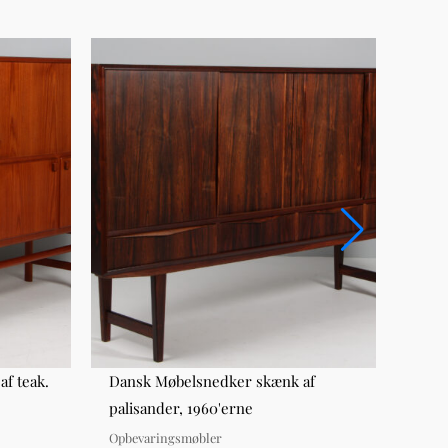
f teak.
Dansk Møbelsnedker skænk af
Moge
palisander, 1960'erne
reol
Opbevaringsmøbler
Opbev