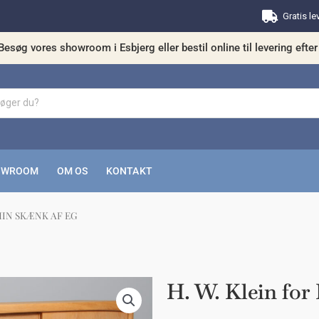
Gratis le
Besøg vores showroom i Esbjerg eller bestil online til levering efter 
OWROOM
OM OS
KONTAKT
MIN SKÆNK AF EG
kunne nogle af disse produkter have din in
H. W. Klein for