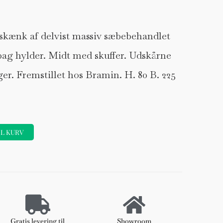
skænk af delvist massiv sæbebehandlet
bag hylder. Midt med skuffer. Udskårne
er. Fremstillet hos Bramin. H. 80 B. 225
IL KURV
Forhøjer
Stole
DKK 120
Gratis levering til
Showroom