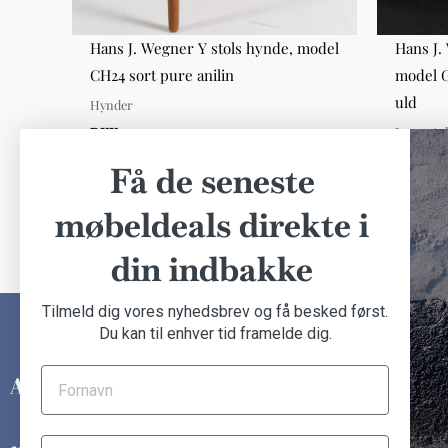
nial
Hans J. Wegner Y stols hynde, model
Hans J.
CH24 sort pure anilin
model G
uld
Hynder
Lænesto
DKK 400,00
DKK 20.
Få de seneste
møbeldeals direkte i
din indbakke
Tilmeld dig vores nyhedsbrev og få besked først.
Du kan til enhver tid framelde dig.
INFORMATION
Om Another Classic
+45 31 14 92 48