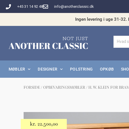
Gå
+45 31 14 92 48
info@anotherclassic.dk
til
indholdet
Ingen levering i uge 31-32. 
MØBLER
DESIGNER
POLSTRING
OPKØB
SH
FORSIDE
/
OPBEVARINGSMØBLER
/ H. W. KLEIN FOR BRA
Måske 
kr.
22.500,00