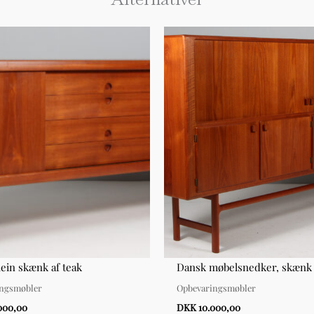
lein skænk af teak
Dansk møbelsnedker, skænk a
ingsmøbler
Opbevaringsmøbler
000,00
DKK 10.000,00