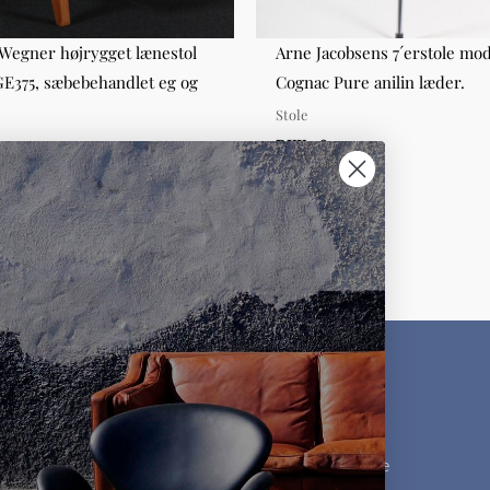
 Wegner højrygget lænestol
Arne Jacobsens 7´erstole mod
E375, sæbebehandlet eg og
Cognac Pure anilin læder.
Stole
le
DKK 2.800,00
000,00
KUNDESERVICE
MØBLER
Kontakt os
Møbelklassikere