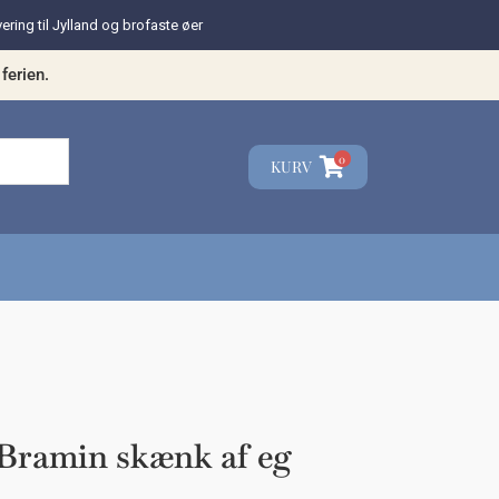
vering til Jylland og brofaste øer
ferien.
0
KURV
☓
teresse?
 Bramin skænk af eg