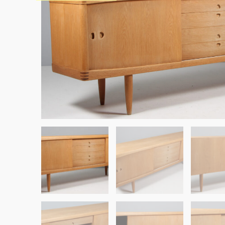
Sko til Arne Jacobsen stole
Stole
DKK 100,00