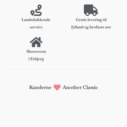
og
naturlæder
antal
Landsdækkende
Gratis levering til
service
Jylland og brofaste øer
Showroom
i Esbjerg
Kunderne
Another Classic