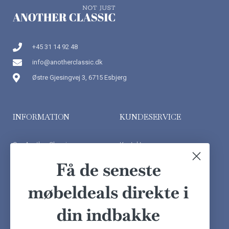
+45 31 14 92 48
info@anotherclassic.dk
Østre Gjesingvej 3, 6715 Esbjerg
INFORMATION
KUNDESERVICE
Om Another Classic
Kontakt os
Finansiering
Ofte stillede spørgsmål
Få de seneste
Handelsbetingelser
Kundeudtalelser
møbeldeals direkte i
Besøg showroom
din indbakke