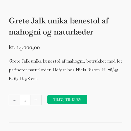
Grete Jalk unika lænestol af
mahogni og naturlæder
kr.
14.000,00
Grete Jalk unika lænestol af mahogni, betrukket med let
patineret naturlæder. Udført hos Niels Risom. H. 76/45
B. 63 D. 58 cm.
Grete
-
+
Jalk
TILFØJ TIL KURV
unika
lænestol
af
mahogni