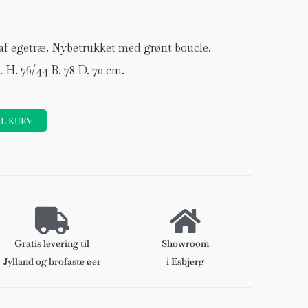
 af egetræ. Nybetrukket med grønt boucle.
 H. 76/44 B. 78 D. 70 cm.
IL KURV
Forhøjer
Stole
Gratis levering til
Showroom
DKK 120
Jylland og brofaste øer
i Esbjerg