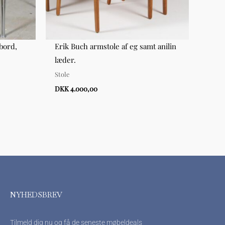
ebord,
Erik Buch armstole af eg samt anilin
Hynd
læder.
læne
Stole
Hynd
DKK 4.000,00
DKK 2
NYHEDSBREV
Tilmeld dig nu og få de seneste møbeldeals