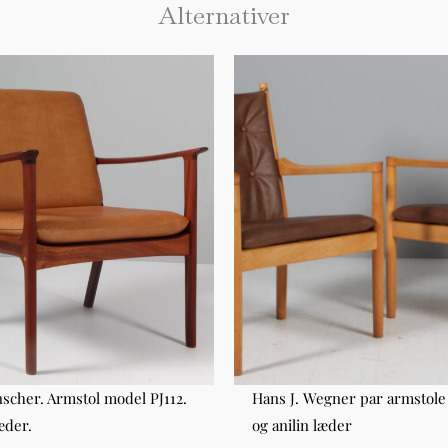
Alternativer
scher. Armstol model PJ112.
Hans J. Wegner par armstole 
æder.
og anilin læder