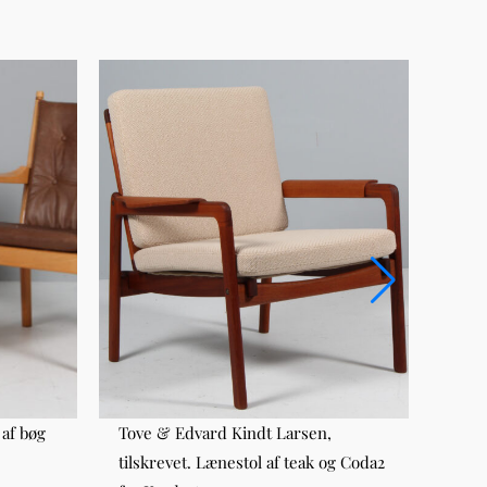
af bøg
Tove & Edvard Kindt Larsen,
Ole 
tilskrevet. Lænestol af teak og Coda2
PJ11