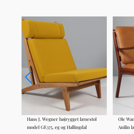
Hans J. Wegner højrygget lænestol
Ole Wan
model GE375, eg og Hallingdal
Anilin l