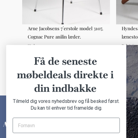
model
Arne Jacobsens 7´erstole model 3107,
Hyndesæ
Cognac Pure anilin læder.
lænest
Stole
Polstrin
DKK 2.800,00
DKK 2.75
Få de seneste
møbeldeals direkte i
din indbakke
Tilmeld dig vores nyhedsbrev og få besked først.
Du kan til enhver tid framelde dig.
INFORMATION
Om Another Classic