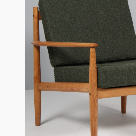
Sko til Arne Jacobsen stole
Stole
DKK 100,00