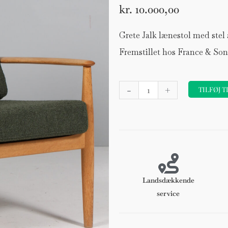
kr.
10.000,00
Grete Jalk lænestol med stel
Fremstillet hos France & Son.
Grete
-
+
TILFØJ T
Jalk
lænestol
af
egetræ
antal
Landsdækkende
service