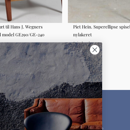
t til Hans J. Wegners
Piet Hein. Superellipse spis
ol model GE290/GE-240
nylakeret
g
Spiseborde
0,00
DKK 5.000,00
KUNDESERVICE
MØBLER
Kontakt os
Møbelklassikere