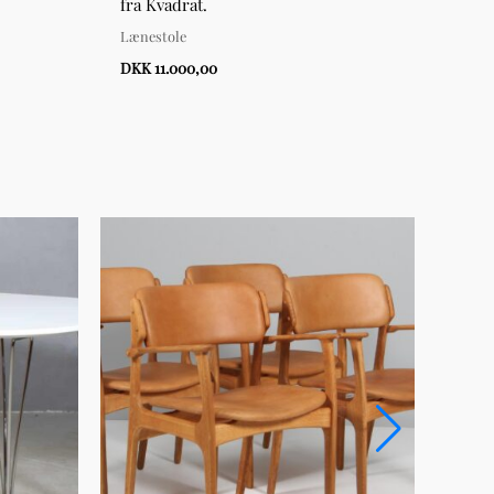
fra Kvadrat.
Lænes
Lænestole
DKK 
DKK 11.000,00