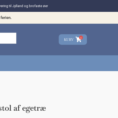
vering til Jylland og brofaste øer
ferien.
0
KURV
☓
teresse?
stol af egetræ