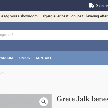
Gratis le
Besøg vores showroom i Esbjerg eller bestil online til levering efter 
OWROOM
OM OS
KONTAKT
TRÆ
kunne nogle af disse produkter have din in
Grete Jalk læne