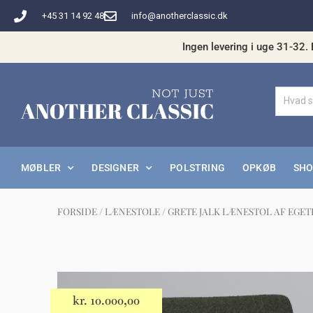
Gå
+45 31 14 92 48
info@anotherclassic.dk
til
indholdet
Ingen levering i uge 31-32. 
MØBLER
DESIGNER
POLSTRING
OPKØB
SH
FORSIDE
/
LÆNESTOLE
/ GRETE JALK LÆNESTOL AF EGE
Måske 
kr.
10.000,00