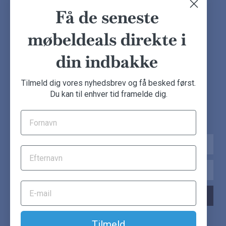
Finansiering
Ofte stillede spørgsmål
Få de seneste
Handelsbetingelser
Kundeudtalelser
møbeldeals direkte i
Besøg showroom
din indbakke
NYHEDSBREV
Tilmeld dig vores nyhedsbrev og få besked først.
Du kan til enhver tid framelde dig.
Tilmeld dig nu og få de seneste møbeldeals direkte i din
indbakke.
Navn
Email
TILMELD NYHEDSBREV
Tilmeld