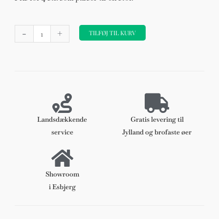
Forhøjer
-
+
til
TILFØJ TIL KURV
Arne
Jacobsen
stole
antal
Landsdækkende
Gratis levering til
service
Jylland og brofaste øer
Showroom
i Esbjerg