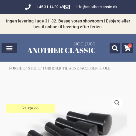
Gå
+45 31 14 92 48
info@anotherclassic.dk
til
indholdet
Ingen levering i uge 31-32. Besøg vores showroom i Esbjerg eller
bestil online til levering efter ferien.
0
FORSIDE
/
STOLE
/ FORHØJER TIL ARNE JACOBSEN STOLE
☓
Måske kunne nogle af disse produkter
have din interesse?
kr.
120,00