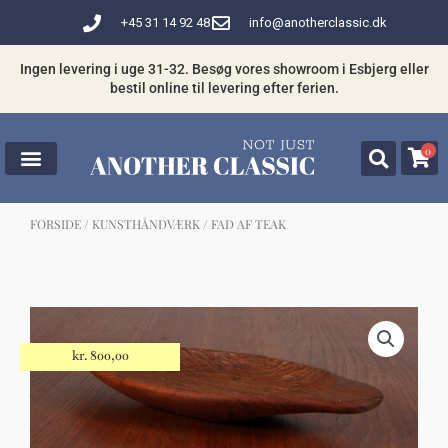
Gå
+45 31 14 92 48
info@anotherclassic.dk
til
indholdet
Ingen levering i uge 31-32. Besøg vores showroom i Esbjerg eller
bestil online til levering efter ferien.
0
FORSIDE
/
KUNSTHÅNDVÆRK
/ FAD AF TEAK
☓
Måske kunne nogle af disse produkter
have din interesse?
kr.
800,00