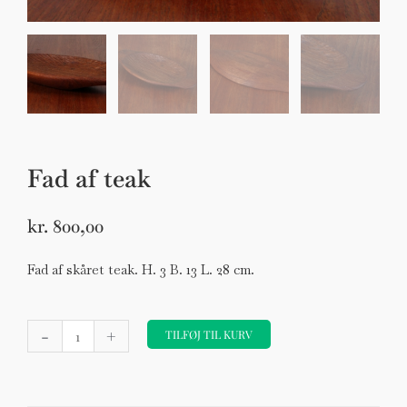
Fad af teak
Sko til Arne Jacobsen stole
Stole
kr.
800,00
DKK 100,00
Fad af skåret teak. H. 3 B. 13 L. 28 cm.
Fad
-
+
af
TILFØJ TIL KURV
teak
antal