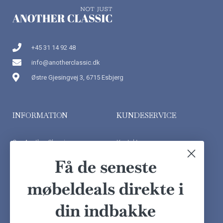
+45 31 14 92 48
info@anotherclassic.dk
Østre Gjesingvej 3, 6715 Esbjerg
INFORMATION
KUNDESERVICE
Om Another Classic
Kontakt os
Finansiering
Ofte stillede spørgsmål
Få de seneste
Handelsbetingelser
Kundeudtalelser
møbeldeals direkte i
Besøg showroom
din indbakke