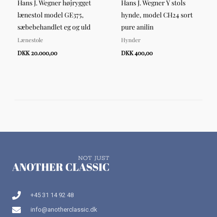
Hans J. Wegner højrygget
Hans J. Wegner Y stols
lænestol model GE375,
hynde, model CH24 sort
sæbebehandlet eg og uld
pure anilin
Lænestole
Hynder
DKK 20.000,00
DKK 400,00
+45 31 14 92 48
info@anotherclassic.dk