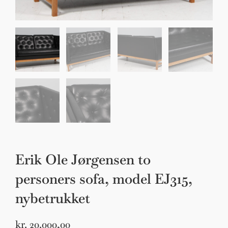
Sko til Arne Jacobsen stole
Stole
DKK 100,00
Erik Ole Jørgensen to
personers sofa, model EJ315,
nybetrukket
kr.
20.000,00