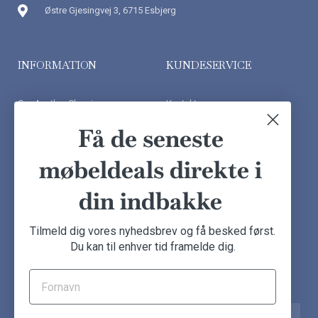
Østre Gjesingvej 3, 6715 Esbjerg
INFORMATION
KUNDESERVICE
Om Another Classic
Kontakt os
Finansiering
Ofte stillede spørgsmål
Få de seneste
Handelsbetingelser
Kundeudtalelser
møbeldeals direkte i
Besøg showroom
din indbakke
NYHEDSBREV
Tilmeld dig vores nyhedsbrev og få besked først.
Du kan til enhver tid framelde dig.
Tilmeld dig nu og få de seneste møbeldeals direkte i din
indbakke.
Navn