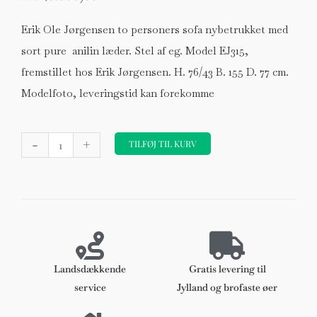
Erik Ole Jørgensen to personers sofa nybetrukket med
sort pure anilin læder. Stel af eg. Model EJ315,
fremstillet hos Erik Jørgensen. H. 76/43 B. 155 D. 77 cm.
Modelfoto, leveringstid kan forekomme
Erik
-
+
Ole
TILFØJ TIL KURV
Jørgensen
to
personers
sofa,
model
EJ315,
nybetrukket
Landsdækkende
Gratis levering til
antal
service
Jylland og brofaste øer