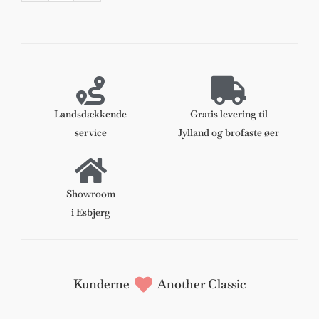
Captains
armstol
af
teak
og
anilin
læder.
Landsdækkende
Gratis levering til
Model
service
Jylland og brofaste øer
SJ67
antal
Showroom
i Esbjerg
Kunderne
Another Classic