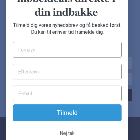
din indbakke
NYHEDSBREV
Tilmeld dig vores nyhedsbrev og få besked først.
Du kan til enhver tid framelde dig.
Tilmeld dig nu og få de seneste møbeldeals direkte i din
indbakke.
Navn
Email
TILMELD NYHEDSBREV
Tilmeld
© Another Classic. Alle rettigheder forbeholdes.
Nej tak