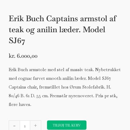
Erik Buch Captains armstol af
teak og anilin læder. Model
SJ67
kr.
6.000,00
Erik Buch armstole med stel af massiv teak. Nybetrukket
med cognac farvet smooth anilin læder. Model SJ67
Captains chair, fremstillet hos Ørum Stolefabrik. H.
80/46 B. 61 D. 55 cm. Fremstår nyrenoveret. Pris pr stk,
flere haves.
Erik
-
+
Buch
TILFØJ TIL KURV