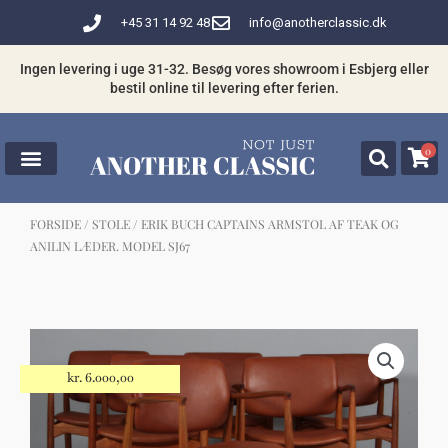
Gå
+45 31 14 92 48
info@anotherclassic.dk
til
indholdet
Ingen levering i uge 31-32. Besøg vores showroom i Esbjerg eller
bestil online til levering efter ferien.
0
FORSIDE
/
STOLE
/ ERIK BUCH CAPTAINS ARMSTOL AF TEAK OG
ANILIN LÆDER. MODEL SJ67
☓
Måske kunne nogle af disse produkter
have din interesse?
kr.
6.000,00