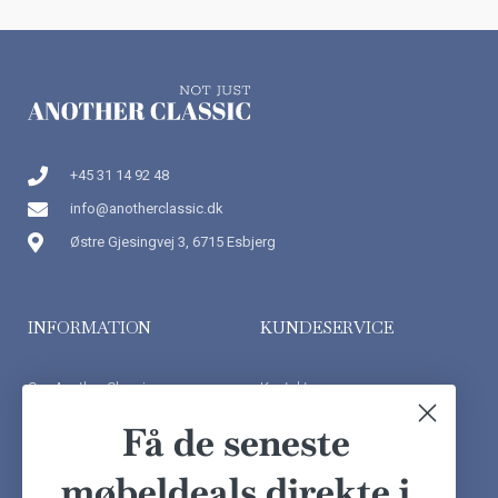
+45 31 14 92 48
info@anotherclassic.dk
Østre Gjesingvej 3, 6715 Esbjerg
INFORMATION
KUNDESERVICE
Om Another Classic
Kontakt os
Finansiering
Ofte stillede spørgsmål
Få de seneste
Handelsbetingelser
Kundeudtalelser
møbeldeals direkte i
Besøg showroom