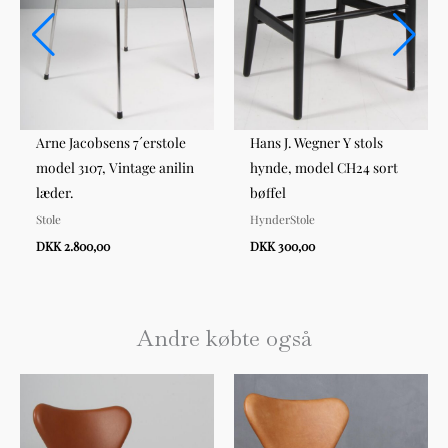
Arne Jacobsens 7´erstole
Hans J. Wegner Y stols
model 3107, Vintage anilin
hynde, model CH24 sort
læder.
bøffel
Stole
HynderStole
DKK 2.800,00
DKK 300,00
Andre købte også