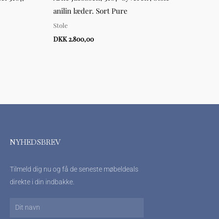
anilin læder. Sort Pure
og an
Stole
Stole
DKK 2.800,00
DKK 
NYHEDSBREV
Tilmeld dig nu og få de seneste møbeldeals
direkte i din indbakke.
Navn