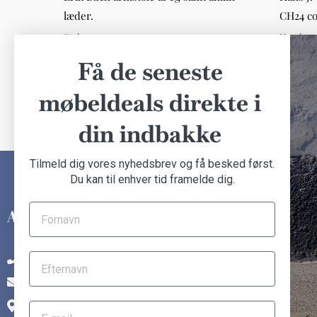
læder.
CH24 co
Stole
Hynder
DKK 4.000,00
DKK 400
Få de seneste
møbeldeals direkte i
din indbakke
Tilmeld dig vores nyhedsbrev og få besked først.
Du kan til enhver tid framelde dig.
INFORMATION
Om Another Classic
+45 31 14 92 48
Finansiering
info@anotherclassic.dk
Handelsbetingelser
Østre Gjesingvej 3, 6715 Esbjerg