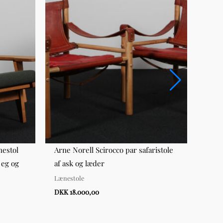
nestol
Arne Norell Scirocco par safaristole
Hans
 eg og
af ask og læder
GE67
Lænestole
Lænes
DKK 18.000,00
DKK 