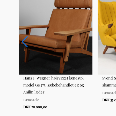
tol
Hans J. Wegner højrygget lænestol
Svend S
 og
model GE375, sæbebehandlet eg og
skammel
Anilin læder
Lænesto
Lænestole
DKK 35.
DKK 20.000,00