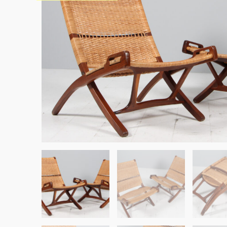
Sko til Arne Jacobsen stole
Stole
DKK 100,00