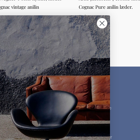
gnac vintage anilin
Cognac Pure anilin læder.
Stole
,00
DKK 2.800,00
KUNDESERVICE
MØBLER
Kontakt os
Møbelklassikere
Ofte stillede spørgsmål
Designere
Kundeudtalelser
Møbelpolstring
Besøg showroom
Opkøb af møbler