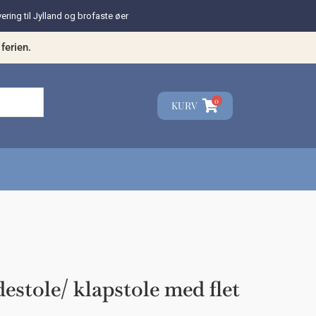
vering til Jylland og brofaste øer
ferien.
0
KURV
☓
teresse?
estole/ klapstole med flet