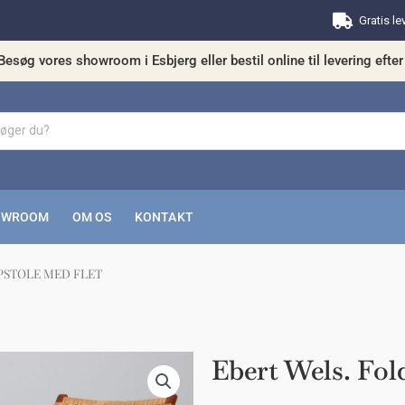
Gratis le
Besøg vores showroom i Esbjerg eller bestil online til levering efter 
OWROOM
OM OS
KONTAKT
PSTOLE MED FLET
kunne nogle af disse produkter have din in
Ebert Wels. Fold