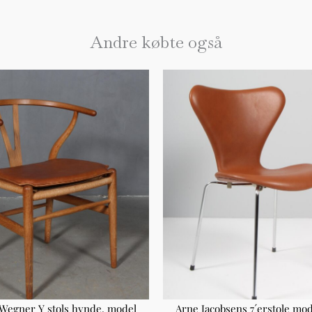
Andre købte også
 Wegner Y stols hynde, model
Arne Jacobsens 7´erstole mod