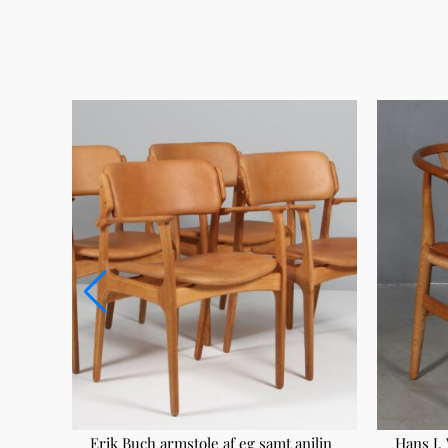
Erik Buch armstole af eg samt anilin
Hans J.