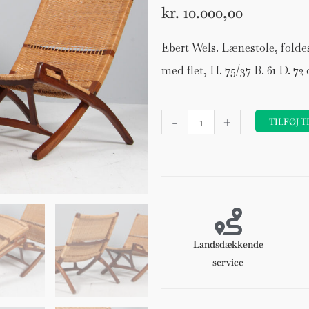
kr.
10.000,00
Ebert Wels. Lænestole, folde
med flet, H. 75/37 B. 61 D. 72 
Ebert
-
+
TILFØJ T
Wels.
Foldestole/
klapstole
med
flet
antal
Landsdækkende
service