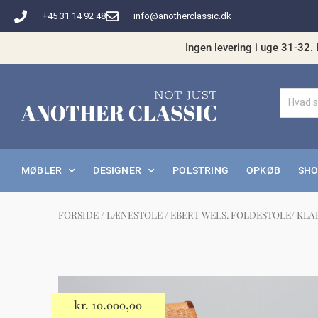
Gå
+45 31 14 92 48
info@anotherclassic.dk
til
indholdet
Ingen levering i uge 31-32. 
MØBLER
DESIGNER
POLSTRING
OPKØB
SH
FORSIDE
/
LÆNESTOLE
/ EBERT WELS. FOLDESTOLE/ KLA
Måske 
kr.
10.000,00