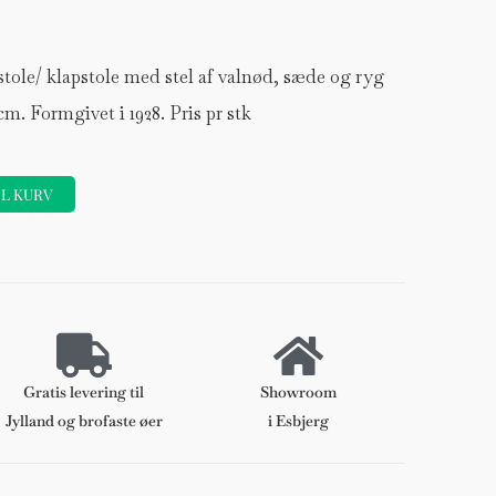
stole/ klapstole med stel af valnød, sæde og ryg
cm. Formgivet i 1928. Pris pr stk
IL KURV
Forhøjer
Stole
Gratis levering til
Showroom
DKK 120
Jylland og brofaste øer
i Esbjerg