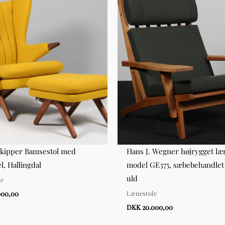
kipper Bamsestol med
Hans J. Wegner højrygget læ
, Hallingdal
model GE375, sæbebehandlet
uld
le
Lænestole
000,00
DKK 20.000,00