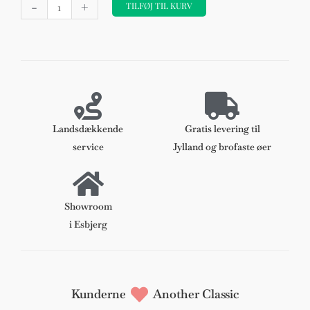
-
+
Malmsten
TILFØJ TIL KURV
gyngestol,
model
Lille
Åland
af
birk
antal
Landsdækkende
Gratis levering til
service
Jylland og brofaste øer
Showroom
i Esbjerg
Kunderne
Another Classic