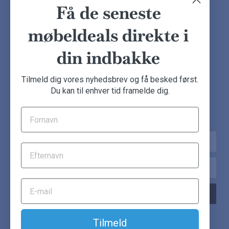
Finansiering
Ofte stillede spørgsmål
Få de seneste
Handelsbetingelser
Kundeudtalelser
møbeldeals direkte i
Besøg showroom
din indbakke
NYHEDSBREV
Tilmeld dig vores nyhedsbrev og få besked først.
Du kan til enhver tid framelde dig.
Tilmeld dig nu og få de seneste møbeldeals direkte i din
indbakke.
Navn
Email
TILMELD NYHEDSBREV
Tilmeld