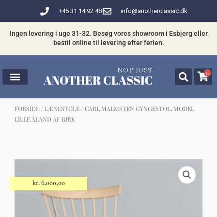
Gå
+45 31 14 92 48
info@anotherclassic.dk
til
indholdet
Ingen levering i uge 31-32. Besøg vores showroom i Esbjerg eller
bestil online til levering efter ferien.
0
FORSIDE
/
LÆNESTOLE
/ CARL MALMSTEN GYNGESTOL, MODEL
LILLE ÅLAND AF BIRK
☓
Måske kunne nogle af disse produkter
have din interesse?
kr.
6.000,00