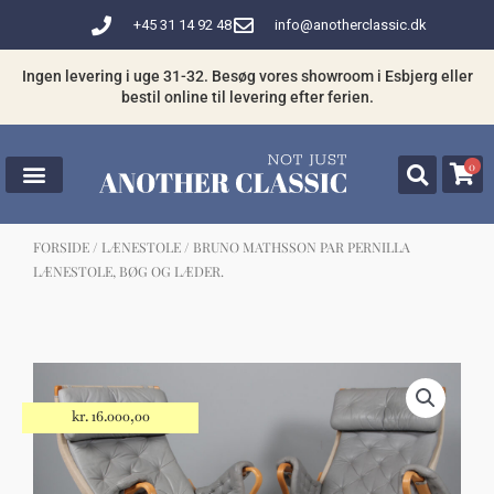
Gå
+45 31 14 92 48
info@anotherclassic.dk
til
indholdet
Ingen levering i uge 31-32. Besøg vores showroom i Esbjerg eller
bestil online til levering efter ferien.
0
FORSIDE
/
LÆNESTOLE
/ BRUNO MATHSSON PAR PERNILLA
LÆNESTOLE, BØG OG LÆDER.
☓
Måske kunne nogle af disse produkter
have din interesse?
kr.
16.000,00