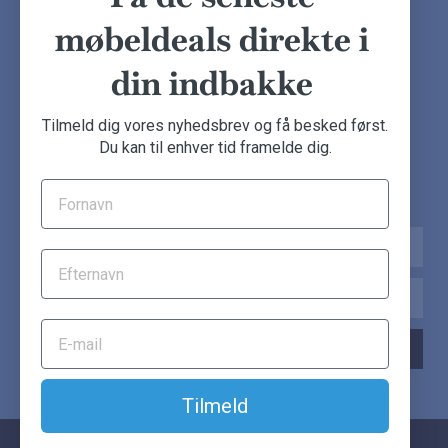
Handelsbetingelser
Kundeudtalelser
møbeldeals direkte i
Besøg showroom
din indbakke
NYHEDSBREV
Tilmeld dig vores nyhedsbrev og få besked først.
Du kan til enhver tid framelde dig.
Tilmeld dig nu og få de seneste møbeldeals direkte i din
indbakke.
Navn
Email
TILMELD NYHEDSBREV
Tilmeld
© Another Classic. Alle rettigheder forbeholdes.