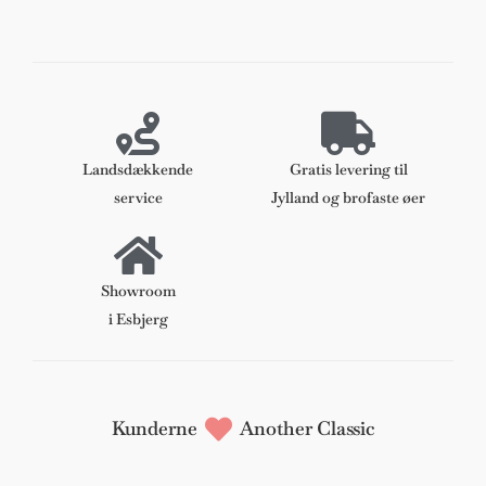
par
Pernilla
lænestole,
bøg
og
læder.
antal
Landsdækkende
Gratis levering til
service
Jylland og brofaste øer
Showroom
i Esbjerg
Kunderne
Another Classic