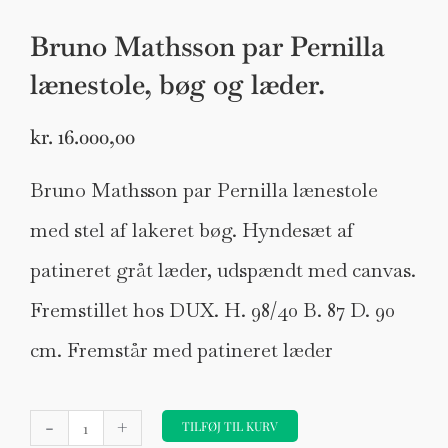
Bruno Mathsson par Pernilla
lænestole, bøg og læder.
kr.
16.000,00
Bruno Mathsson par Pernilla lænestole
med stel af lakeret bøg. Hyndesæt af
patineret gråt læder, udspændt med canvas.
Fremstillet hos DUX. H. 98/40 B. 87 D. 90
cm. Fremstår med patineret læder
Bruno
-
+
Mathsson
TILFØJ TIL KURV