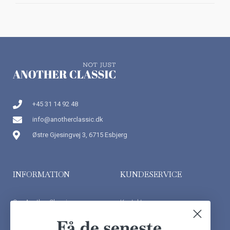
+45 31 14 92 48
info@anotherclassic.dk
Østre Gjesingvej 3, 6715 Esbjerg
INFORMATION
KUNDESERVICE
Om Another Classic
Kontakt os
Finansiering
Ofte stillede spørgsmål
Få de seneste