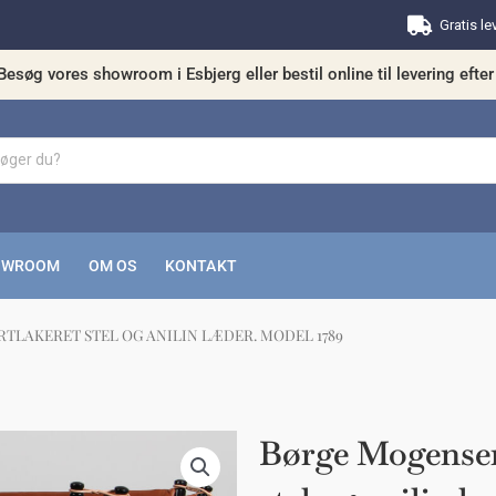
Gratis le
Besøg vores showroom i Esbjerg eller bestil online til levering efter 
OWROOM
OM OS
KONTAKT
LAKERET STEL OG ANILIN LÆDER. MODEL 1789
kunne nogle af disse produkter have din in
Børge Mogensen