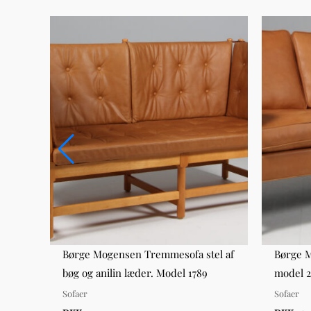
f eg,
Børge Mogensen Tremmesofa stel af
Børge M
bøg og anilin læder. Model 1789
model 2
Sofaer
Sofaer