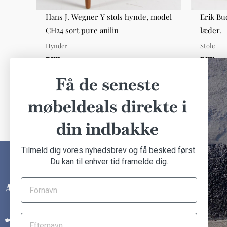
 bøg
Hans J. Wegner Y stols hynde, model
Erik Bu
CH24 sort pure anilin
læder.
Hynder
Stole
DKK 400,00
DKK 4.0
Få de seneste
møbeldeals direkte i
din indbakke
Tilmeld dig vores nyhedsbrev og få besked først.
Du kan til enhver tid framelde dig.
INFORMATION
Om Another Classic
+45 31 14 92 48
Finansiering