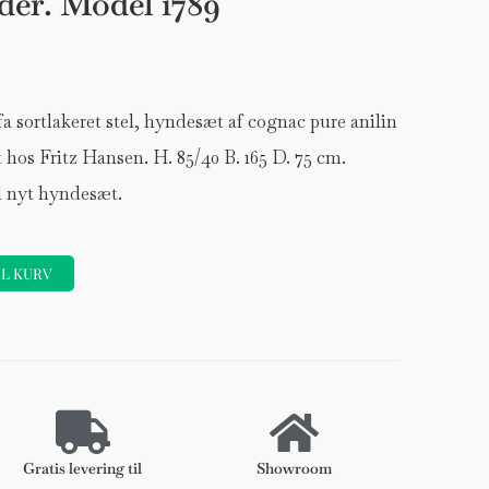
æder. Model 1789
ortlakeret stel, hyndesæt af cognac pure anilin
t hos Fritz Hansen. H. 85/40 B. 165 D. 75 cm.
d nyt hyndesæt.
IL KURV
Forhøjer
Stole
DKK 120
Gratis levering til
Showroom