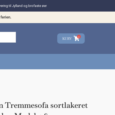
vering til Jylland og brofaste øer
ferien.
0
KURV
☓
teresse?
 Tremmesofa sortlakeret