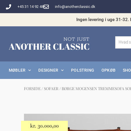
Gå
+45 31 14 92 48
info@anotherclassic.dk
til
indholdet
Ingen levering i uge 31-32. 
MØBLER
DESIGNER
POLSTRING
OPKØB
SH
FORSIDE
/
SOFAER
/ BØRGE MOGENSEN TREMMESOFA SORT
Måske 
kr.
30.000,00