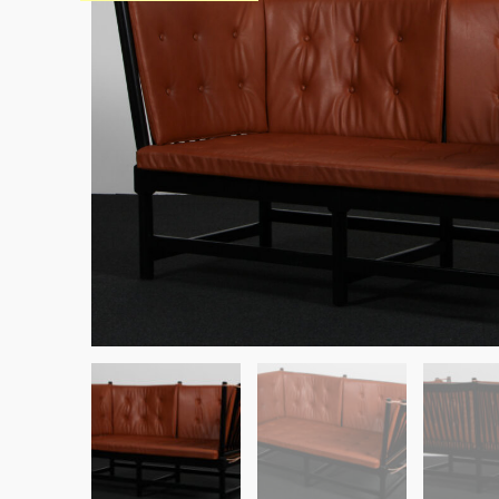
Sko til Arne Jacobsen stole
Stole
DKK 100,00