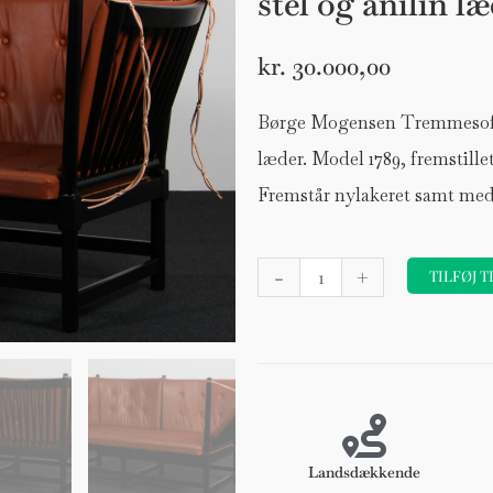
stel og anilin l
kr.
30.000,00
Børge Mogensen Tremmesofa s
læder. Model 1789, fremstille
Fremstår nylakeret samt me
Børge
-
+
TILFØJ T
Mogensen
Tremmesofa
sortlakeret
stel
og
anilin
læder.
Landsdækkende
Model