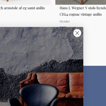
ch armstole af eg samt anilin
Hans J. Wegner Y stols hynd
CH24 cognac vintage anilin
Hynder
00,00
DKK 400,00
KUNDESERVICE
MØBLER
Kontakt os
Møbelklassikere
Ofte stillede spørgsmål
Designere