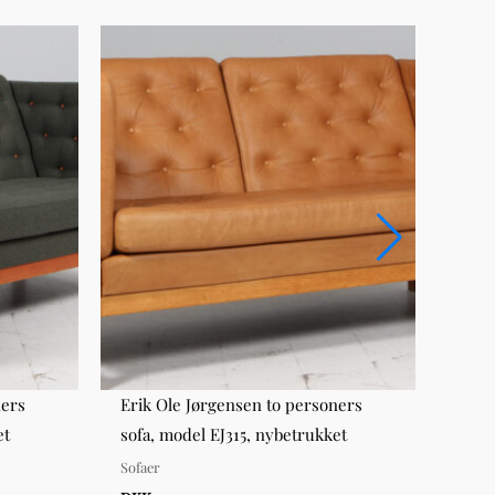
ners
Erik Ole Jørgensen to personers
Børg
et
sofa, model EJ315, nybetrukket
bøg o
Sofaer
Sofae