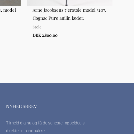
e, model
Arne Jacobsens 7´erstole model 3107,
Arne
Cognac Pure anilin læder.
Waln
Stole
Stole
DKK 2.800,00
DKK 3
NYHEDSBREV
Tilmeld dig nu og få de seneste møbeldeals
direkte i din indbakke.