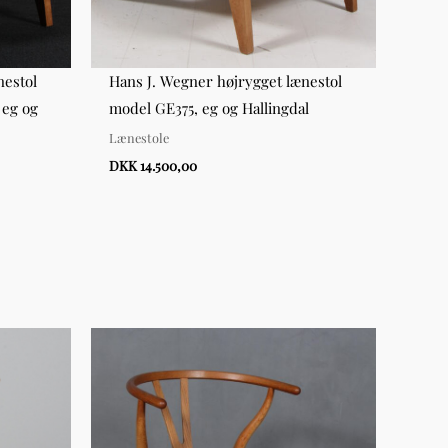
nestol
Hans J. Wegner højrygget lænestol
Hans
 eg og
model GE375, eg og Hallingdal
GE370
Lænestole
Lænes
DKK 14.500,00
DKK 