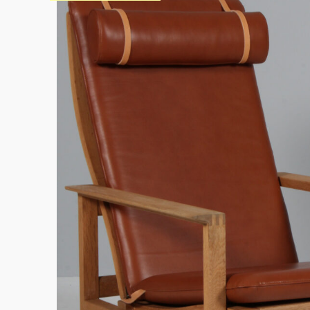
Sko til Arne Jacobsen stole
Stole
DKK 100,00