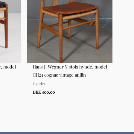
e, model
Hans J. Wegner Y stols hynde, model
Børg
CH24 cognac vintage anilin
mode
Hynder
Sofae
DKK 400,00
DKK 