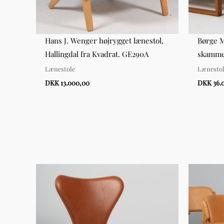
stel
Hans J. Wenger højrygget lænestol,
Børge 
4
Hallingdal fra Kvadrat. GE290A
skammel
Lænestole
Lænesto
DKK 13.000,00
DKK 36.