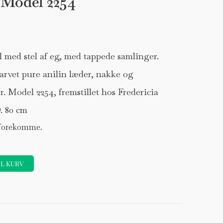
. Model 2254
med stel af eg, med tappede samlinger.
rvet pure anilin læder, nakke og
. Model 2254, fremstillet hos Fredericia
. 80 cm
 forekomme.
Forhøjer
IL KURV
Stole
DKK 120