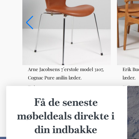
Arne Jacobsens 7´erstole model 3107,
Erik Bu
Cognac Pure anilin læder.
læder.
Stole
Stole
DKK 2.800,00
DKK 4.0
Få de seneste
møbeldeals direkte i
din indbakke