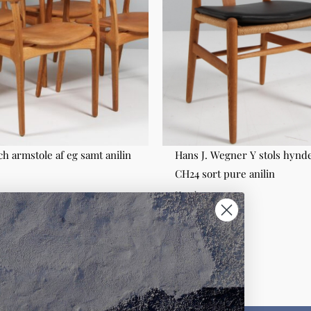
ch armstole af eg samt anilin
Hans J. Wegner Y stols hynd
CH24 sort pure anilin
Hynder
00,00
DKK 400,00