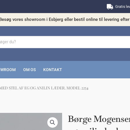
Gratis le
Besøg vores showroom i Esbjerg eller bestil online til levering efter 
OWROOM
OM OS
KONTAKT
ED STEL AF EG OG ANILIN LÆDER. MODEL 2254
kunne nogle af disse produkter have din in
Børge Mogensen 