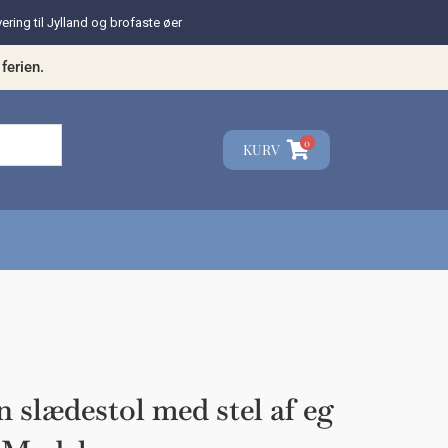
vering til Jylland og brofaste øer
ferien.
0
KURV
☓
teresse?
slædestol med stel af eg