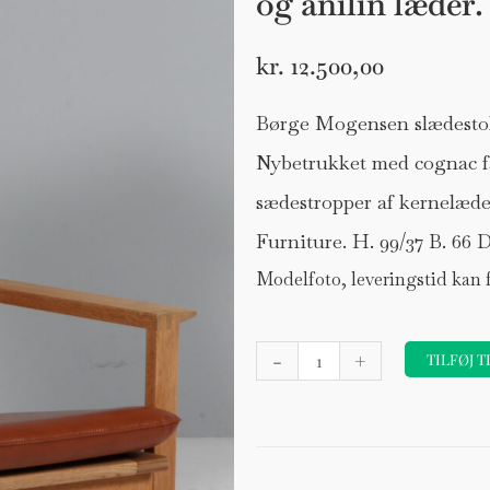
og anilin læder
kr.
12.500,00
Børge Mogensen slædestol 
Nybetrukket med cognac fa
sædestropper af kernelæder
Furniture. H. 99/37 B. 66 D
Modelfoto, leveringstid kan
Børge
-
+
TILFØJ T
Mogensen
slædestol
med
stel
af