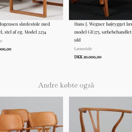
Mogensen slædestole med
Hans J. Wegner højrygget læ
, stel af eg. Model 2254
model GE375, sæbebehandlet
uld
le
Lænestole
000,00
DKK 20.000,00
Andre købte også