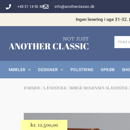
Gå
+45 31 14 92 48
info@anotherclassic.dk
til
indholdet
Ingen levering i uge 31-32. 
MØBLER
DESIGNER
POLSTRING
OPKØB
SH
FORSIDE
/
LÆNESTOLE
/ BØRGE MOGENSEN SLÆDESTOL M
Måske 
kr.
12.500,00