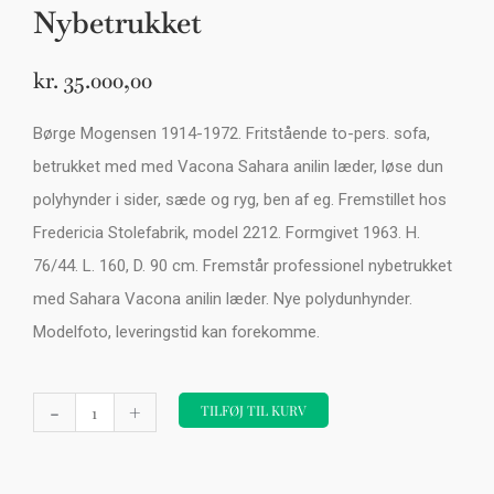
Nybetrukket
kr.
35.000,00
Børge Mogensen 1914-1972. Fritstående to-pers. sofa,
betrukket med med Vacona Sahara anilin læder, løse dun
polyhynder i sider, sæde og ryg, ben af eg. Fremstillet hos
Fredericia Stolefabrik, model 2212. Formgivet 1963. H.
76/44. L. 160, D. 90 cm. Fremstår professionel nybetrukket
med Sahara Vacona anilin læder. Nye polydunhynder.
Modelfoto, leveringstid kan forekomme.
Børge
-
+
Mogensen.
TILFØJ TIL KURV
Fritstående
to
pers.