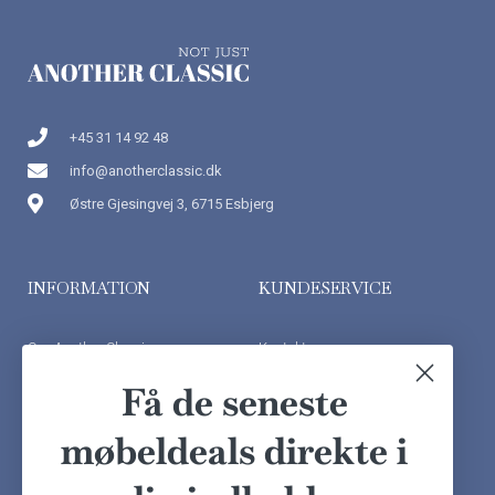
+45 31 14 92 48
info@anotherclassic.dk
Østre Gjesingvej 3, 6715 Esbjerg
INFORMATION
KUNDESERVICE
Om Another Classic
Kontakt os
Finansiering
Ofte stillede spørgsmål
Få de seneste
Handelsbetingelser
Kundeudtalelser
møbeldeals direkte i
Besøg showroom