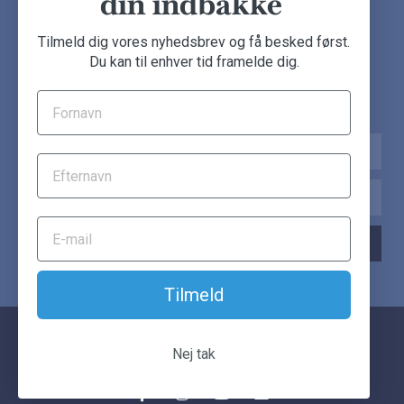
din indbakke
NYHEDSBREV
Tilmeld dig vores nyhedsbrev og få besked først.
Du kan til enhver tid framelde dig.
Tilmeld dig nu og få de seneste møbeldeals direkte i din
indbakke.
Navn
Email
TILMELD NYHEDSBREV
Tilmeld
© Another Classic. Alle rettigheder forbeholdes.
Nej tak
F
I
Y
E