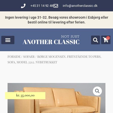
Gå
+45 31 14 92 48
info@anotherclassic.dk
til
indholdet
Ingen levering i uge 31-32. Besøg vores showroom i Esbjerg eller
bestil online til levering efter ferien.
0
FORSIDE
/
SOFAER
/ BØRGE MOGENSEN. FRITSTÅENDE TO PERS.
SOFA, MODEL 2212. NYBETRUKKET
☓
Måske kunne nogle af disse produkter
have din interesse?
kr.
35.000,00