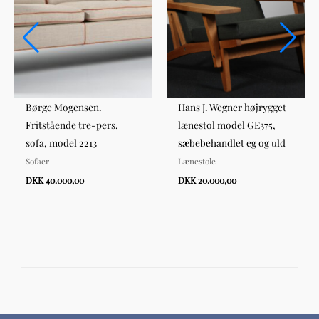
Børge Mogensen.
Hans J. Wegner højrygget
Fritstående tre-pers.
lænestol model GE375,
sofa, model 2213
sæbebehandlet eg og uld
Sofaer
Lænestole
DKK 40.000,00
DKK 20.000,00